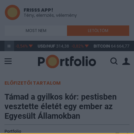
FRISSS APP!
Tény, elemzés, vélemény
MOST NEM
LETÖLTÖM
363,42
-0,54%
USD/HUF
314,38
-0,82%
BITCOIN
64 664,77
0
ELŐFIZETŐI TARTALOM
Támad a gyilkos kór: pestisben
vesztette életét egy ember az
Egyesült Államokban
Portfolio