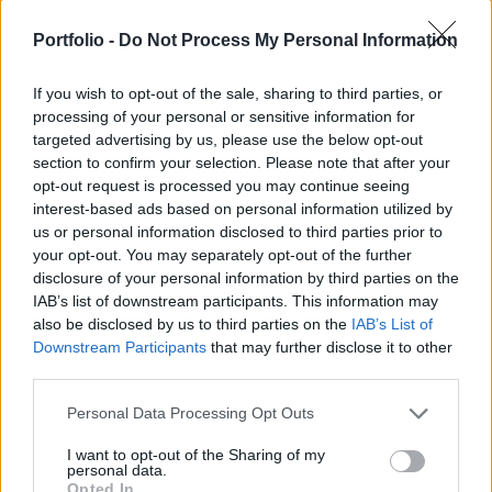
2025. július 12. 10:16
Portfolio -
Do Not Process My Personal Information
Arizona államban tüdőpestisben életét vesztette
If you wish to opt-out of the sale, sharing to third parties, or
egy ember – írja az AP.
processing of your personal or sensitive information for
targeted advertising by us, please use the below opt-out
Az amerikai egészsügügyi hatóságok pénteken számoltak
section to confirm your selection. Please note that after your
be az esetről. A középkorban súlyos járványokat
opt-out request is processed you may continue seeing
kirobbantó pestis manapság nagyon ritka, az Egyesült
interest-based ads based on personal information utilized by
Államokban évi hét esetet diagnosztizálnak. Amerikában
us or personal information disclosed to third parties prior to
az utolsó pestises haláleset még 2007-ben volt. A
your opt-out. You may separately opt-out of the further
disclosure of your personal information by third parties on the
baktérium által okozott megfertőződésnek három fajtája
IAB’s list of downstream participants. This information may
van: a bubópestis, a szeptikémiás pestis és a tüdőpestis....
also be disclosed by us to third parties on the
IAB’s List of
Downstream Participants
that may further disclose it to other
third parties.
KEDVES OLVASÓNK!
Personal Data Processing Opt Outs
A keresett cikk a portfolio.hu hírarchívumához
tartozik, melynek olvasása előfizetéses
I want to opt-out of the Sharing of my
personal data.
regisztrációhoz kötött.
Opted In