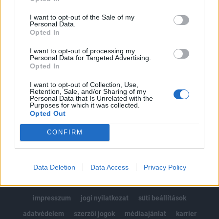
Az előfizetés a következőket tartalmazza:
I want to opt-out of the Sale of my
Portfolio.hu teljes cikkarchívum
Personal Data.
Opted In
Kötéslisták: BÉT elmúlt 2 év napon belüli
kötéslistái
I want to opt-out of processing my
Personal Data for Targeted Advertising.
Opted In
Előfizetés
I want to opt-out of Collection, Use,
Retention, Sale, and/or Sharing of my
Personal Data that Is Unrelated with the
Purposes for which it was collected.
MÁR ELŐFIZETŐNK VAGY?
BEJELENTKEZÉS
Opted Out
CONFIRM
Data Deletion
Data Access
Privacy Policy
© 2026 Portfolio
impresszum
jogi nyilatkozat
süti beállítások
adatvédelem
szerzői jogok
médiaajánlat
karrier