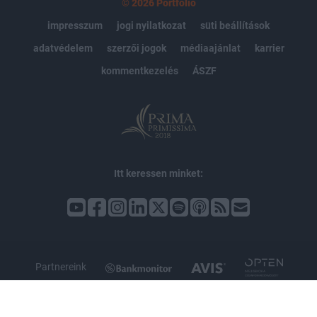
© 2026 Portfolio
impresszum
jogi nyilatkozat
süti beállítások
adatvédelem
szerzői jogok
médiaajánlat
karrier
kommentkezelés
ÁSZF
Itt keressen minket:
Partnereink