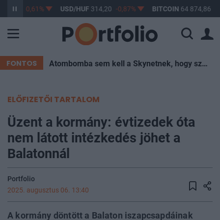
363,17
-0,61%
USD/HUF
314,20
-0,87%
BITCOIN
64 874,86
-0
FONTOS
Atombomba sem kell a Skynetnek, hogy szétégessen minket – elég egy hőkupola
ELŐFIZETŐI TARTALOM
Üzent a kormány: évtizedek óta
nem látott intézkedés jöhet a
Balatonnál
Portfolio
2025. augusztus 06. 13:40
A kormány döntött a Balaton iszapcsapdáinak