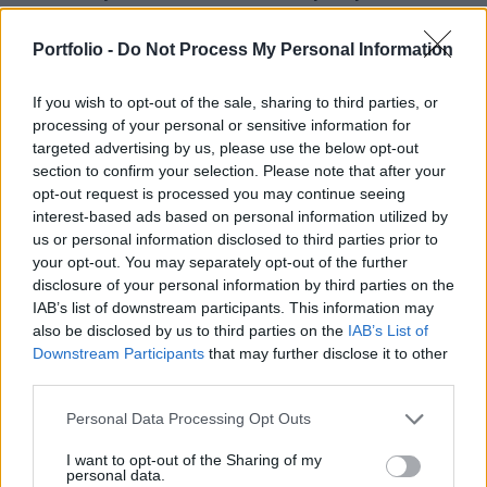
üzemszerű kotrásáról, amely a tó vízminőségének
hosszú távú fenntartását szolgálja. A munkálatok
Portfolio -
Do Not Process My Personal Information
október végéig kezdődnek meg, amelyre 1,5
milliárd forintot különítenek el, míg a közép- és
If you wish to opt-out of the sale, sharing to third parties, or
processing of your personal or sensitive information for
hosszú távú tervek megvalósítása mintegy 40
targeted advertising by us, please use the below opt-out
milliárd forintba kerülhet - tudósított az Infostart.
section to confirm your selection. Please note that after your
opt-out request is processed you may continue seeing
Nyugat-magyarországi Economic Forum 2026Október 15-
interest-based ads based on personal information utilized by
én jön a Nyugat-magyarországi Economic Forum, ami
us or personal information disclosed to third parties prior to
magas szintű szakmai párbeszédet és értékes üzleti
your opt-out. You may separately opt-out of the further
kapcsolatokat kínál a régiós növekedés érdekében.
disclosure of your personal information by third parties on the
IAB’s list of downstream participants. This information may
Részletek a linken.Információ és jelentkezésTöbb éves
also be disclosed by us to third parties on the
IAB’s List of
kihagyás után újraindulnak a rendszeres kotrási
Downstream Participants
that may further disclose it to other
munkálatok a Balatonban. Navracsics Tibor közigazgatási
third parties.
és területfejlesztési...
Personal Data Processing Opt Outs
KEDVES OLVASÓNK!
I want to opt-out of the Sharing of my
personal data.