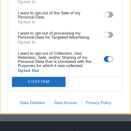
Opted In
A keresett cikk a portfolio.hu hírarchívumához
tartozik, melynek olvasása előfizetéses
I want to opt-out of the Sale of my
Personal Data.
regisztrációhoz kötött.
Opted In
Az előfizetés a következőket tartalmazza:
I want to opt-out of processing my
Portfolio.hu teljes cikkarchívum
Personal Data for Targeted Advertising.
Opted In
Kötéslisták: BÉT elmúlt 2 év napon belüli
kötéslistái
I want to opt-out of Collection, Use,
Retention, Sale, and/or Sharing of my
Personal Data that Is Unrelated with the
Előfizetés
Purposes for which it was collected.
Opted Out
CONFIRM
MÁR ELŐFIZETŐNK VAGY?
BEJELENTKEZÉS
Data Deletion
Data Access
Privacy Policy