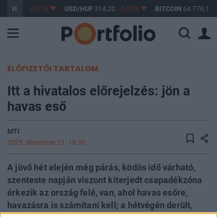
F
363,17
-0,61%
USD/HUF
314,20
-0,87%
BITCOIN
64 776,10
ELŐFIZETŐI TARTALOM
Itt a hivatalos előrejelzés: jön a
havas eső
MTI
2025. december 21. 18:30
A jövő hét elején még párás, ködös idő várható,
szenteste napján viszont kiterjedt csapadékzóna
érkezik az ország felé, van, ahol havas esőre,
havazásra is számítani kell; a hétvégén derült,