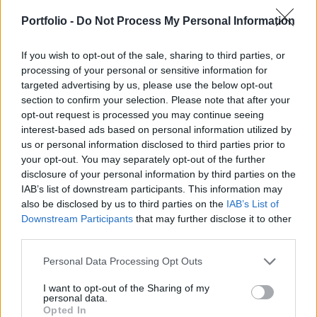
napos és borongós, ködös területek egyaránt
lehetnek - derül ki a HungaroMet Zrt.
Portfolio -
Do Not Process My Personal Information
előrejelzéséből.
If you wish to opt-out of the sale, sharing to third parties, or
Sustainable World 2026Szeptember 8-án jön az év egyik
processing of your personal or sensitive information for
targeted advertising by us, please use the below opt-out
legjelentősebb üzleti fenntarthatósági találkozója, a
section to confirm your selection. Please note that after your
Portfolio Sustainable World 2026. A szektorsemleges
opt-out request is processed you may continue seeing
konferencia a zöld gazdasággal kapcsolatos
interest-based ads based on personal information utilized by
aktualitásokkal, a legégetőbb beavatkozási gyakorlatokkal
us or personal information disclosed to third parties prior to
foglalkozik, de emellett helyszíne a Green Awards
your opt-out. You may separately opt-out of the further
díjátadónak is. Részletek a linken.Információ és
disclosure of your personal information by third parties on the
jelentkezésHétfőn...
IAB’s list of downstream participants. This information may
also be disclosed by us to third parties on the
IAB’s List of
Downstream Participants
that may further disclose it to other
KEDVES OLVASÓNK!
third parties.
A keresett cikk a portfolio.hu hírarchívumához
Personal Data Processing Opt Outs
tartozik, melynek olvasása előfizetéses
I want to opt-out of the Sharing of my
regisztrációhoz kötött.
personal data.
Opted In