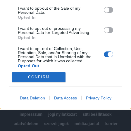
Az előfizetés a következőket tartalmazza:
I want to opt-out of the Sale of my
Portfolio.hu teljes cikkarchívum
Personal Data.
Kötéslisták: BÉT elmúlt 2 év napon belüli
Opted In
kötéslistái
I want to opt-out of processing my
Personal Data for Targeted Advertising.
Opted In
Előfizetés
I want to opt-out of Collection, Use,
Retention, Sale, and/or Sharing of my
Personal Data that Is Unrelated with the
MÁR ELŐFIZETŐNK VAGY?
BEJELENTKEZÉS
Purposes for which it was collected.
Opted Out
CONFIRM
Data Deletion
Data Access
Privacy Policy
© 2026 Portfolio
impresszum
jogi nyilatkozat
süti beállítások
adatvédelem
szerzői jogok
médiaajánlat
karrier