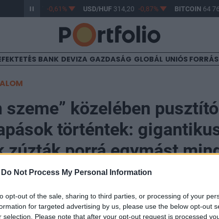
R/HUF
363,17
-0,61%
USD/HUF
314,20
-0,87%
BITCOIN
64 76
EFEKTETÉS
BANK
DEVIZA
GAZDASÁG
GLOBÁL
UNIÓS FORRÁ
TALOM
 szeme” közelében pusztító
pások történtek: gigantiku
k zúzták porrá egymást min
vre tőlünk
-
Do Not Process My Personal Information
to opt-out of the sale, sharing to third parties, or processing of your per
formation for targeted advertising by us, please use the below opt-out s
:22
r selection. Please note that after your opt-out request is processed y