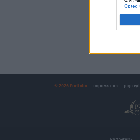
was col
kötéslistái
Opted 
MÁR ELŐFIZETŐ
© 2026 Portfolio
impresszum
jogi nyi
Partnereink