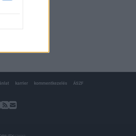
ánlat
karrier
kommentkezelés
ÁSZF