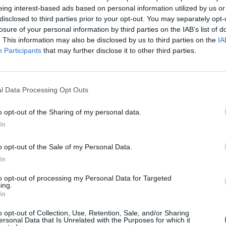
eing interest-based ads based on personal information utilized by us or
közeli csillag körüli bolygót szerettek volna megfigye
disclosed to third parties prior to your opt-out. You may separately opt-
losure of your personal information by third parties on the IAB’s list of
elenséget dokumentáltak: nem egy, hanem két katasztr
. This information may also be disclosed by us to third parties on the
IA
 törmelékfelhőt a bolygók építőkövei, az úgynevezett 
Participants
that may further disclose it to other third parties.
ve Science.
évre lévő Fomalhaut csillag körül az elmúlt két évtizedben két 
l Data Processing Opt Outs
csírák – amelyek jóval nagyobbak voltak annál az aszteroidánál,
 – egymásnak csapódtak, és hatalmas, csillogó törmelékfelhőv
o opt-out of the Sharing of my personal data.
nem ismeretlen az ilyen összecsapásokról....
In
ASÓNK!
o opt-out of the Sale of my Personal Data.
In
a portfolio.hu hírarchívumához tartozik, melynek olvasása előf
ötött.
to opt-out of processing my Personal Data for Targeted
ing.
In
övetkezőket tartalmazza:
 teljes cikkarchívum
o opt-out of Collection, Use, Retention, Sale, and/or Sharing
ersonal Data that Is Unrelated with the Purposes for which it
 BÉT elmúlt 2 év napon belüli