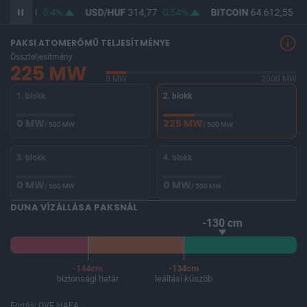
F
363,18
0,4%
USD/HUF
314,77
0,54%
BITCOIN
64 612,55
0,
PAKSI ATOMERŐMŰ TELJESÍTMÉNYE
Összteljesítmény
225 MW
0 MW
2000 MW
1. blokk
2. blokk
0 MW
225 MW
/ 500 MW
/ 500 MW
3. blokk
4. blokk
0 MW
0 MW
/ 500 MW
/ 500 MW
DUNA VÍZÁLLÁSA PAKSNÁL
-130 cm
-144cm
-134cm
biztonsági határ
leállási küszöb
Forrás: OVF, HAEA