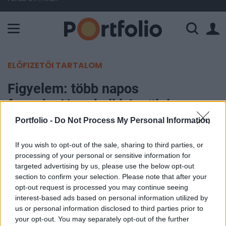
A Paksi Atomerőmű összteljesítménye 225 MW. A Duna vízállá
ELŐFIZETŐI TARTALOM
Figyelem: több napos
fennakadásra kell készülni az
egyik magyar banknál
Portfolio -
Do Not Process My Personal Information
If you wish to opt-out of the sale, sharing to third parties, or
Portfolio
processing of your personal or sensitive information for
2025. december 28. 08:59
targeted advertising by us, please use the below opt-out
section to confirm your selection. Please note that after your
Az MBH Bank többnapos, egybefüggő
opt-out request is processed you may continue seeing
bankszünnapot tart 2025. december 31. és 2026.
interest-based ads based on personal information utilized by
us or personal information disclosed to third parties prior to
január 4. között informatikai rendszereinek
your opt-out. You may separately opt-out of the further
korszerűsítése miatt, ami jelentős