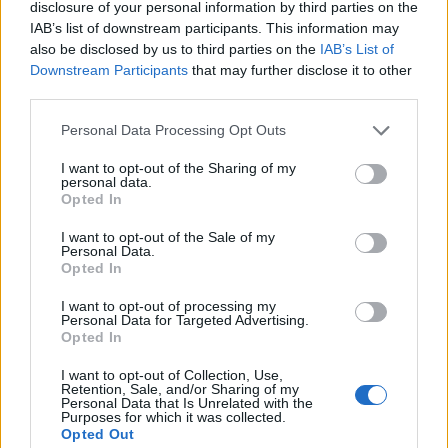
disclosure of your personal information by third parties on the
szolgáltatáskorlátozásokkal jár az ügyfelek
IAB’s list of downstream participants. This information may
számára - közölte a MBH Bank.
also be disclosed by us to third parties on the
IAB’s List of
Downstream Participants
that may further disclose it to other
Banking Technology 2026Agentic AI, fintech harc és
third parties.
digitális bankolás - Technológiai és üzleti deep dive banki
Personal Data Processing Opt Outs
topvezetőkkel! November 10-én jön a Portfolio Banking
Technology, regisztráció és részletek itt!Információ és
I want to opt-out of the Sharing of my
personal data.
jelentkezésA bankszünnap 2025. december 31-én 22
Opted In
órakor kezdődik, és 2026. január 4-én 20 óráig tart -
olvasható a közleményükben. Ebben az időszakban...
I want to opt-out of the Sale of my
Personal Data.
Opted In
KEDVES OLVASÓNK!
I want to opt-out of processing my
Personal Data for Targeted Advertising.
A keresett cikk a portfolio.hu hírarchívumához
Opted In
tartozik, melynek olvasása előfizetéses
I want to opt-out of Collection, Use,
regisztrációhoz kötött.
Retention, Sale, and/or Sharing of my
Personal Data that Is Unrelated with the
Purposes for which it was collected.
Az előfizetés a következőket tartalmazza:
Opted Out