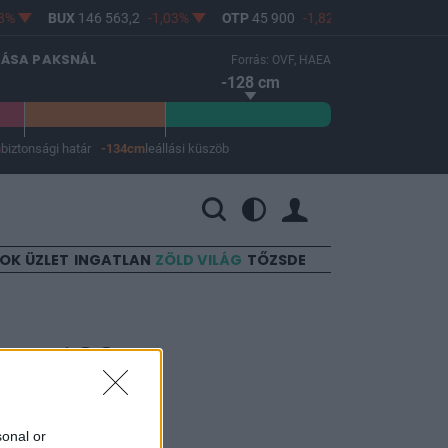
%
BUX
146 563,2
-1,03%
OTP
45 900
-1,82%
MOL
4 640
LÁSA PAKSNÁL
Forrás: OVF, HAEA
-128 cm
m
biztonsági határ
-134cm
leállási küszöb
 a leállási küszöb -134 cm.
SOK
ÜZLET
INGATLAN
ZÖLD VILÁG
TŐZSDE
ny: 180
onnal, ők
sonal or