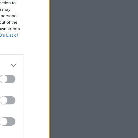
ection to
ou may
 personal
out of the
 downstream
B’s List of
is kerülhet éves
dolgozónként
.) Korm. határozata
tásról" címet viselő
n, az idei büdzsét
izetéses