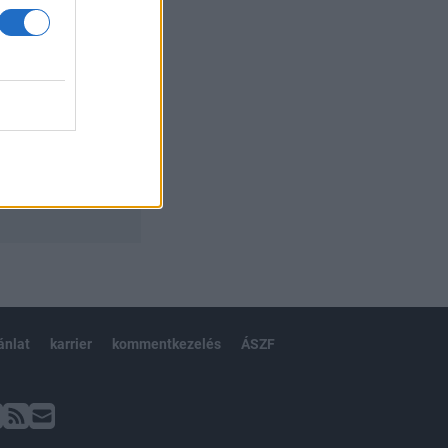
ánlat
karrier
kommentkezelés
ÁSZF