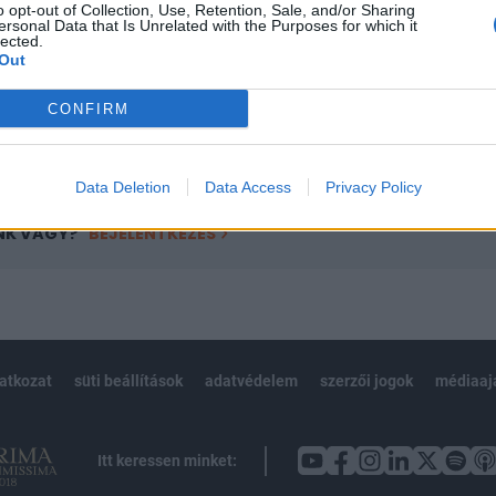
o opt-out of Collection, Use, Retention, Sale, and/or Sharing
övetkezőket tartalmazza:
ersonal Data that Is Unrelated with the Purposes for which it
 teljes cikkarchívum
lected.
Out
 BÉT elmúlt 2 év napon belüli
CONFIRM
Előfizetés
Data Deletion
Data Access
Privacy Policy
NK VAGY?
BEJELENTKEZÉS
latkozat
süti beállítások
adatvédelem
szerzői jogok
médiaaj
Itt keressen minket: