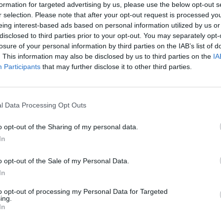
formation for targeted advertising by us, please use the below opt-out s
r selection. Please note that after your opt-out request is processed y
eing interest-based ads based on personal information utilized by us or
disclosed to third parties prior to your opt-out. You may separately opt-
losure of your personal information by third parties on the IAB’s list of
. This information may also be disclosed by us to third parties on the
IA
irdetett kormányhatározatból derült ki, hogy mennyibe 
Participants
that may further disclose it to other third parties.
adatot ellátó munkavállalók otthontámogatása, amely 
forintot lakhatási célokra.
l Data Processing Opt Outs
ent Magyar Közlönyben kihirdetett "A Kormány 1016/2026. (I. 26
ről, fejezeten belüli és fejezetek közötti előirányzat-átcsoportosí
o opt-out of the Sharing of my personal data.
kletében szerepel egy részletes táblázat, hogy a kormány milye
In
ásokról döntött. Ennek lényeges...
o opt-out of the Sale of my Personal Data.
In
ASÓNK!
to opt-out of processing my Personal Data for Targeted
a portfolio.hu hírarchívumához tartozik, melynek olvasása előf
ing.
In
ötött.