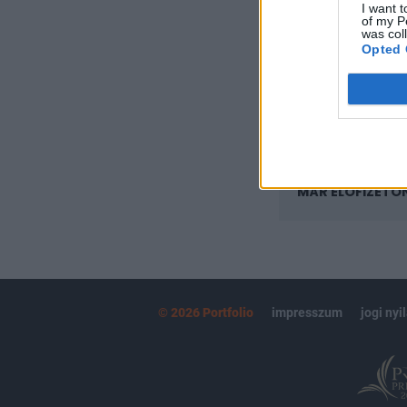
I want t
Az előfizetés a k
of my P
Portfolio.hu
was col
Opted 
Kötéslisták:
kötéslistái
MÁR ELŐFIZETŐ
© 2026 Portfolio
impresszum
jogi nyi