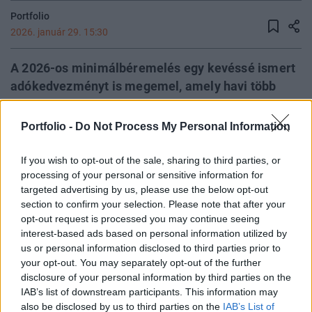
Portfolio
2026. január 29. 15:30
A 2026-os minimálbéremelés egy kevéssé ismert
adókedvezményt is megemel, amely havi több
mint 16 ezer forinttal csökkentheti az érintettek
szja-terhét, éves szinten közel 200 ezer forintot
Portfolio -
Do Not Process My Personal Information
hagyva náluk. A személyi kedvezmény súlyosnak
minősített, de sok esetben hétköznapi krónikus
If you wish to opt-out of the sale, sharing to third parties, or
processing of your personal or sensitive information for
betegségekhez kötődik, és a jogosultak jelentős
targeted advertising by us, please use the below opt-out
része ma sem él vele. A lehetőség ráadásul öt
section to confirm your selection. Please note that after your
évre visszamenőleg is érvényesíthető, így
opt-out request is processed you may continue seeing
egyeseknél akár több százezer forint is
interest-based ads based on personal information utilized by
us or personal information disclosed to third parties prior to
bennragadhat kihasználatlanul.
your opt-out. You may separately opt-out of the further
disclosure of your personal information by third parties on the
Private Health Forum 2026Új lehetőségek a magyar
IAB’s list of downstream participants. This information may
egészségügy előtt - De mégis mihez kezd ezzel a
also be disclosed by us to third parties on the
IAB’s List of