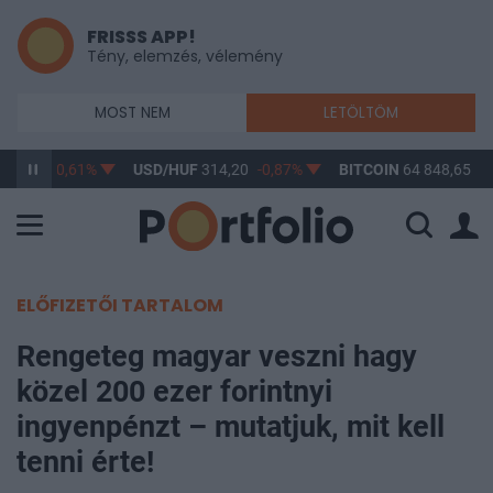
FRISSS APP!
Tény, elemzés, vélemény
MOST NEM
LETÖLTÖM
63,17
-0,61%
USD/HUF
314,20
-0,87%
BITCOIN
64 848,65
0,
ELŐFIZETŐI TARTALOM
Rengeteg magyar veszni hagy
közel 200 ezer forintnyi
ingyenpénzt – mutatjuk, mit kell
tenni érte!