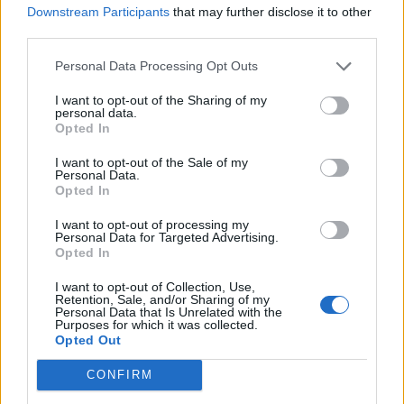
magánegészségügyi szektor? Jubileumi konferenciánkon
Downstream Participants
that may further disclose it to other
kiderül.Információ és jelentkezés2026-ban a minimálbér
third parties.
emelése nemcsak a béreket húzza fel, hanem
automatikusan növeli egy olyan adókedvezmény összegét
Personal Data Processing Opt Outs
is, amelyről sok érintett ma sem tud, vagy nem él vele. Ez a
I want to opt-out of the Sharing of my
személyi...
personal data.
Opted In
I want to opt-out of the Sale of my
KEDVES OLVASÓNK!
Personal Data.
Opted In
A keresett cikk a portfolio.hu hírarchívumához
tartozik, melynek olvasása előfizetéses
I want to opt-out of processing my
Personal Data for Targeted Advertising.
regisztrációhoz kötött.
Opted In
Az előfizetés a következőket tartalmazza:
I want to opt-out of Collection, Use,
Retention, Sale, and/or Sharing of my
Portfolio.hu teljes cikkarchívum
Personal Data that Is Unrelated with the
Kötéslisták: BÉT elmúlt 2 év napon belüli
Purposes for which it was collected.
Opted Out
kötéslistái
CONFIRM
Előfizetés