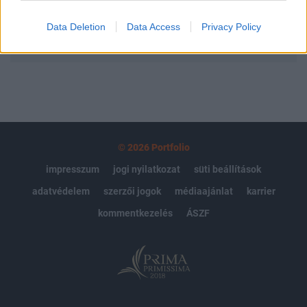
Data Deletion
Data Access
Privacy Policy
MÁR ELŐFIZETŐNK VAGY?
BEJELENTKEZÉS
© 2026 Portfolio
impresszum
jogi nyilatkozat
süti beállítások
adatvédelem
szerzői jogok
médiaajánlat
karrier
kommentkezelés
ÁSZF