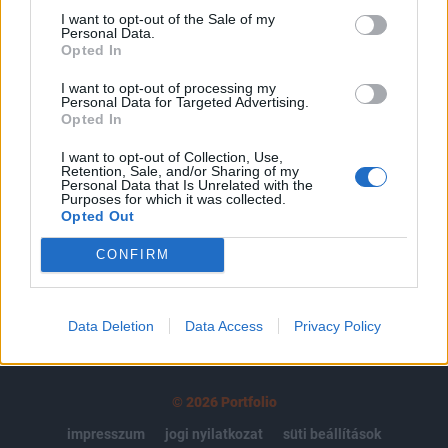
regisztrációhoz kötött.
I want to opt-out of the Sale of my
Personal Data.
Az előfizetés a következőket tartalmazza:
Opted In
Portfolio.hu teljes cikkarchívum
I want to opt-out of processing my
Kötéslisták: BÉT elmúlt 2 év napon belüli
Personal Data for Targeted Advertising.
Opted In
kötéslistái
I want to opt-out of Collection, Use,
Retention, Sale, and/or Sharing of my
Előfizetés
Personal Data that Is Unrelated with the
Purposes for which it was collected.
Opted Out
MÁR ELŐFIZETŐNK VAGY?
BEJELENTKEZÉS
CONFIRM
Data Deletion
Data Access
Privacy Policy
© 2026 Portfolio
impresszum
jogi nyilatkozat
süti beállítások