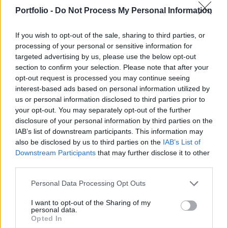
megszokott módon februárban érkezik a teljes 13.
Portfolio -
Do Not Process My Personal Information
havi juttatás, továbbá idén először megérkezik a
14. havi nyugdíj első negyedrésze is. Mutatjuk a
If you wish to opt-out of the sale, sharing to third parties, or
processing of your personal or sensitive information for
pontos számokat, hogy kinek mekkora összeggel
targeted advertising by us, please use the below opt-out
nő a havi bevétele.
section to confirm your selection. Please note that after your
opt-out request is processed you may continue seeing
A rendes havi nyugdíjukat már csütörtökön megkapták,
interest-based ads based on personal information utilized by
pénteken pedig a 13. havi nyugdíjukat is kézhez kapják
us or personal information disclosed to third parties prior to
azok az ellátottak, akikhez banki átutalással érkezik a
your opt-out. You may separately opt-out of the further
pénz, sőt, a 14. havi juttatás idei részlete (negyede) is ma
disclosure of your personal information by third parties on the
IAB’s list of downstream participants. This information may
érkezik a bankszámlákra. A postai kézbesítés már egy hete,
also be disclosed by us to third parties on the
IAB’s List of
ütemezetten zajlik – jelenleg mintegy 800 ezer főnek
Downstream Participants
that may further disclose it to other
készpénzben viszi ki a postás...
third parties.
Personal Data Processing Opt Outs
KEDVES OLVASÓNK!
I want to opt-out of the Sharing of my
A keresett cikk a portfolio.hu hírarchívumához
personal data.
Opted In
tartozik, melynek olvasása előfizetéses