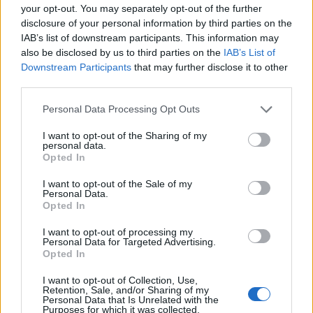
your opt-out. You may separately opt-out of the further
kiderült, hogy valóságos modelloffenzívára
disclosure of your personal information by third parties on the
készülnek 2021-ben, amely a várakozásaik szerint
IAB’s list of downstream participants. This information may
kétszámjegyű piacbővülést és magasabb árakat
also be disclosed by us to third parties on the
IAB’s List of
Downstream Participants
that may further disclose it to other
hozhat Magyarországon.
third parties.
Nagyon nehéz éven van túl a magyar autópiac, a
Personal Data Processing Opt Outs
koronavírus-járvány váratlan megjelenése, a terjedésének
megakadályozása érdekében hozott szigorú intézkedések
I want to opt-out of the Sharing of my
personal data.
rég nem látott visszaesést eredményeztek az új járművek
Opted In
eladásában. Tavaly összesen 150072 új személyautót és
haszongépjárművet helyeztek forgalomba, amely 22,7
I want to opt-out of the Sale of my
Personal Data.
százalékos visszaesést jelenteTt 2019-hez képest....
Opted In
I want to opt-out of processing my
Personal Data for Targeted Advertising.
KEDVES OLVASÓNK!
Opted In
A keresett cikk a portfolio.hu hírarchívumához
I want to opt-out of Collection, Use,
tartozik, melynek olvasása előfizetéses
Retention, Sale, and/or Sharing of my
Personal Data that Is Unrelated with the
regisztrációhoz kötött.
Purposes for which it was collected.