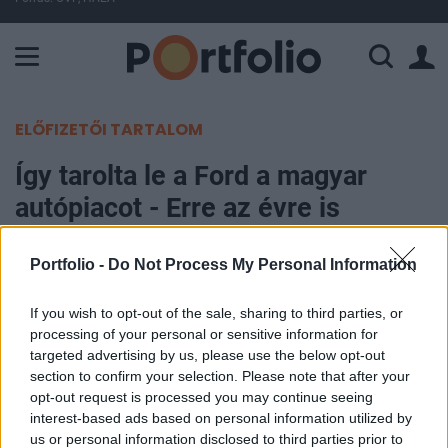
A Paksi Atomerőmű összteljesítménye 226 MW. A Duna vízállá
ELŐFIZETŐI TARTALOM
Így tarolta le a Ford a magyar
autópiacot - Erre az évre is
tartogatnak puskaport bőven
Portfolio -
Do Not Process My Personal Information
Portfolio
If you wish to opt-out of the sale, sharing to third parties, or
2021. január 08. 13:30
processing of your personal or sensitive information for
targeted advertising by us, please use the below opt-out
A Ford a kihívásokkal teli év ellenére 18 782
section to confirm your selection. Please note that after your
személyautót és kishaszonjárművet értékesített
opt-out request is processed you may continue seeing
összesen 2020-ban, amellyel az élen végzett a
interest-based ads based on personal information utilized by
us or personal information disclosed to third parties prior to
magyar piacon. A márka sajtótájékoztatóján az is