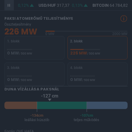
F
365,83
0,12%
USD/HUF
317,37
0,13%
BITCOIN
64 784,82
0
PAKSI ATOMERŐMŰ TELJESÍTMÉNYE
Összteljesítmény
226 MW
0 MW
2000 MW
1. blokk
2. blokk
0 MW
226 MW
/ 500 MW
/ 500 MW
3. blokk
4. blokk
0 MW
0 MW
/ 500 MW
/ 500 MW
DUNA VÍZÁLLÁSA PAKSNÁL
-127 cm
-134cm
-107cm
leállási küszöb
teljes működés
Forrás: OVF, HAEA