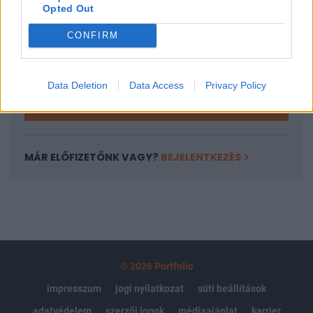
Opted Out
Az előfizetés a következőket tartalmazza:
Portfolio.hu teljes cikkarchívum
CONFIRM
Kötéslisták: BÉT elmúlt 2 év napon belüli
kötéslistái
Data Deletion
Data Access
Privacy Policy
Előfizetés
MÁR ELŐFIZETŐNK VAGY?
BEJELENTKEZÉS
© 2026 Portfolio
impresszum
jogi nyilatkozat
süti beállítások
adatvédelem
szerzői jogok
médiaajánlat
karrier