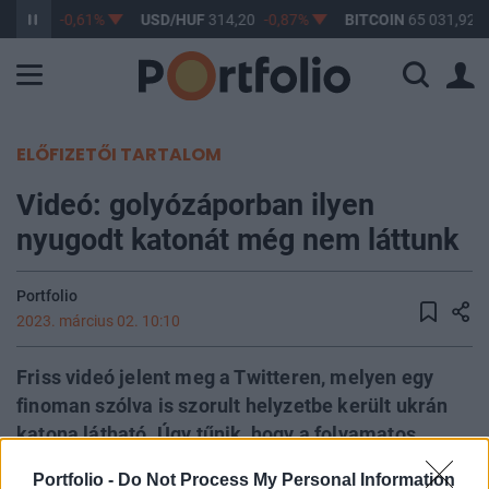
363,17
-0,61%
USD/HUF
314,20
-0,87%
BITCOIN
65 031,92
ELŐFIZETŐI TARTALOM
Videó: golyózáporban ilyen
nyugodt katonát még nem láttunk
Portfolio
2023. március 02. 10:10
Friss videó jelent meg a Twitteren, melyen egy
finoman szólva is szorult helyzetbe került ukrán
katona látható. Úgy tűnik, hogy a folyamatos
golyózápor nem zavarta túlságosan a katonát,
Portfolio -
Do Not Process My Personal Information