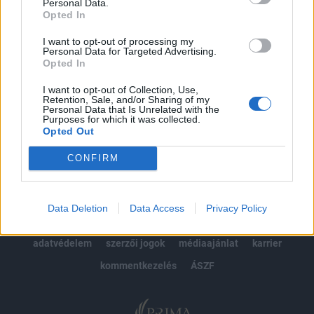
kötéslistái
Personal Data.
Opted In
Előfizetés
I want to opt-out of processing my
Personal Data for Targeted Advertising.
Opted In
MÁR ELŐFIZETŐNK VAGY?
BEJELENTKEZÉS
I want to opt-out of Collection, Use,
Retention, Sale, and/or Sharing of my
Personal Data that Is Unrelated with the
Purposes for which it was collected.
Opted Out
CONFIRM
© 2026 Portfolio
Data Deletion
Data Access
Privacy Policy
impresszum
jogi nyilatkozat
süti beállítások
adatvédelem
szerzői jogok
médiaajánlat
karrier
kommentkezelés
ÁSZF