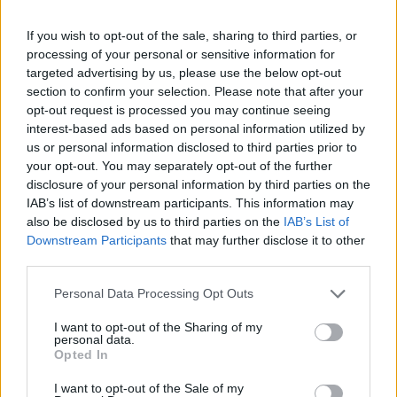
nyugodtan lövöldözött visszafelé.
If you wish to opt-out of the sale, sharing to third parties, or
Nehéz megállapítani azt, hogy pontosan hol is készült a
processing of your personal or sensitive information for
felvétel, valószínű azonban az, hogy valahol a
targeted advertising by us, please use the below opt-out
Donbaszban, hiszen ezen a környéken a leghevesebbek a
section to confirm your selection. Please note that after your
harcok. ⭕️ : Fearless Ukrainian soldier writes the field
opt-out request is processed you may continue seeing
manuals again by defending his position against a
interest-based ads based on personal information utilized by
Russian BTR. We have never seen anything like this before
us or personal information disclosed to third parties prior to
your opt-out. You may separately opt-out of the further
#Ukraine— - (@L_Team10) March 2, 2023 A felvételen egy...
disclosure of your personal information by third parties on the
IAB’s list of downstream participants. This information may
also be disclosed by us to third parties on the
IAB’s List of
KEDVES OLVASÓNK!
Downstream Participants
that may further disclose it to other
A keresett cikk a portfolio.hu hírarchívumához
third parties.
tartozik, melynek olvasása előfizetéses
Personal Data Processing Opt Outs
regisztrációhoz kötött.
I want to opt-out of the Sharing of my
Az előfizetés a következőket tartalmazza:
personal data.
Opted In
Portfolio.hu teljes cikkarchívum
Kötéslisták: BÉT elmúlt 2 év napon belüli
I want to opt-out of the Sale of my