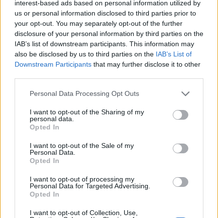
interest-based ads based on personal information utilized by
bírósági forrás az Egyesült Államokban a nagy
us or personal information disclosed to third parties prior to
hírszolgáltatók egybehangzó beszámolója szerint.
your opt-out. You may separately opt-out of the further
A vádemelést Trump ügyvédje is megerősítette,
disclosure of your personal information by third parties on the
IAB’s list of downstream participants. This information may
így ezzel Trump lett az első volt amerikai elnök,
also be disclosed by us to third parties on the
IAB’s List of
aki ellen valaha is vádat emeltek, igaz ő a
Downstream Participants
that may further disclose it to other
közleményében rögtön hangsúlyozta
third parties.
ártatlanságát az ügyben.
Personal Data Processing Opt Outs
Egyelőre nem ismert, hogy pontosan milyen tartalommal
I want to opt-out of the Sharing of my
emeltek vádat Trump ellen, azt várhatóan a napokban
personal data.
Opted In
jelentik be a New York Times információi szerint. Amint ez
megtörténik, akkor Trumpnak majd Manhattanbe kell
I want to opt-out of the Sale of my
utaznia ujjlenyomatvételre és egyéb lépések miatt. Susan
Personal Data.
Opted In
Necheles, a Trumpot képviselő ügyvéd azt mondta a
sajtónak, hogy előre értesítették a vádemelésről, de...
I want to opt-out of processing my
Personal Data for Targeted Advertising.
Opted In
KEDVES OLVASÓNK!
I want to opt-out of Collection, Use,