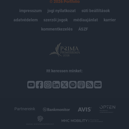
© 2026 Portfolio
impresszum
jogi nyilatkozat
süti beállítások
adatvédelem
szerzői jogok
médiaajánlat
karrier
kommentkezelés
ÁSZF
Itt keressen minket:
Partnereink