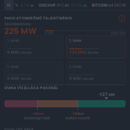
UF
365,76
0,1%
USD/HUF
317,40
0,14%
BITCOIN
64 297,98
0
PAKSI ATOMERŐMŰ TELJESÍTMÉNYE
Összteljesítmény
225 MW
0 MW
2000 MW
1. blokk
2. blokk
0 MW
225 MW
/ 500 MW
/ 500 MW
3. blokk
4. blokk
0 MW
0 MW
/ 500 MW
/ 500 MW
DUNA VÍZÁLLÁSA PAKSNÁL
-127 cm
-144cm
-134cm
biztonsági határ
leállási küszöb
Forrás: OVF, HAEA