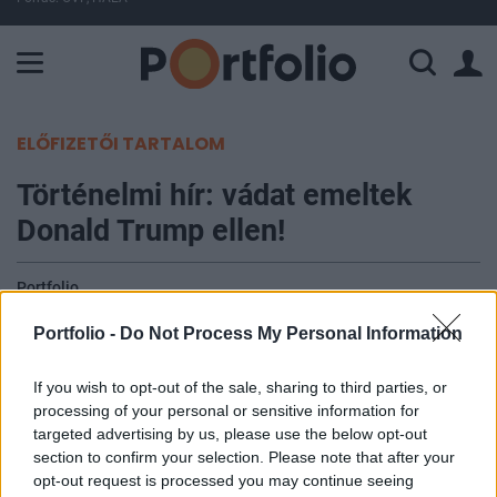
A Paksi Atomerőmű összteljesítménye 225 MW. A Duna vízállá
ELŐFIZETŐI TARTALOM
Történelmi hír: vádat emeltek
Donald Trump ellen!
Portfolio
2023. március 31. 00:45
Portfolio -
Do Not Process My Personal Information
Egy New York-i esküdtszék csütörtökön vádat
If you wish to opt-out of the sale, sharing to third parties, or
emelt Donald Trump volt amerikai elnök ellen
processing of your personal or sensitive information for
azért, mert a vád szerint a 2016-os
targeted advertising by us, please use the below opt-out
elnökválasztási kampány idején hallgatási pénzt
section to confirm your selection. Please note that after your
opt-out request is processed you may continue seeing
fizethetett egy pornószínésznőnek – közölte két