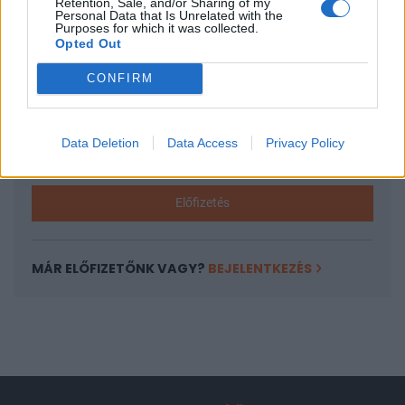
Retention, Sale, and/or Sharing of my
A keresett cikk a portfolio.hu hírarchívumához
Personal Data that Is Unrelated with the
Purposes for which it was collected.
tartozik, melynek olvasása előfizetéses
Opted Out
regisztrációhoz kötött.
CONFIRM
Az előfizetés a következőket tartalmazza:
Portfolio.hu teljes cikkarchívum
Kötéslisták: BÉT elmúlt 2 év napon belüli
Data Deletion
Data Access
Privacy Policy
kötéslistái
Előfizetés
MÁR ELŐFIZETŐNK VAGY?
BEJELENTKEZÉS