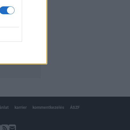
ánlat
karrier
kommentkezelés
ÁSZF