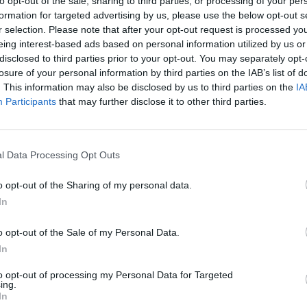
to opt-out of the sale, sharing to third parties, or processing of your per
formation for targeted advertising by us, please use the below opt-out s
r selection. Please note that after your opt-out request is processed y
eing interest-based ads based on personal information utilized by us or
disclosed to third parties prior to your opt-out. You may separately opt-
losure of your personal information by third parties on the IAB’s list of
. This information may also be disclosed by us to third parties on the
IA
ben megtörték az oroszok azt a „szabotőrcsoportot,” am
Participants
that may further disclose it to other third parties.
rületéről az oroszországi Belgorod területére, orosz k
erikai gyártmányú M1124 International MaxxPro akna
mű (MRAP).
l Data Processing Opt Outs
 nagyobb fegyveres csoport Ukrajna területéről az oroszországi 
o opt-out of the Sharing of my personal data.
 lojális orosz felkelőcsoport, a Szabad Oroszország Légió válla
In
2023. 05. 22. Példátlan támadás történt: ukrán páncélosok tört
 az orosz partizánok / szabotőrök számos amerikai...
o opt-out of the Sale of my Personal Data.
In
ASÓNK!
to opt-out of processing my Personal Data for Targeted
ing.
a portfolio.hu hírarchívumához tartozik, melynek olvasása előf
In