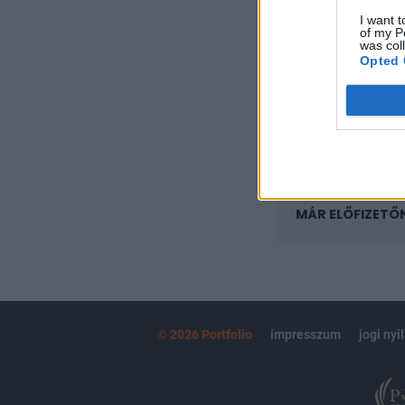
regisztrációhoz k
I want t
of my P
Az előfizetés a k
was col
Portfolio.hu
Opted 
Kötéslisták:
kötéslistái
MÁR ELŐFIZETŐ
© 2026 Portfolio
impresszum
jogi nyi