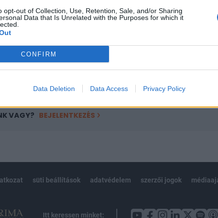
ötött.
o opt-out of Collection, Use, Retention, Sale, and/or Sharing
ersonal Data that Is Unrelated with the Purposes for which it
övetkezőket tartalmazza:
lected.
 teljes cikkarchívum
Out
 BÉT elmúlt 2 év napon belüli
CONFIRM
Előfizetés
Data Deletion
Data Access
Privacy Policy
NK VAGY?
BEJELENTKEZÉS
latkozat
süti beállítások
adatvédelem
szerzői jogok
médiaaj
Itt keressen minket: