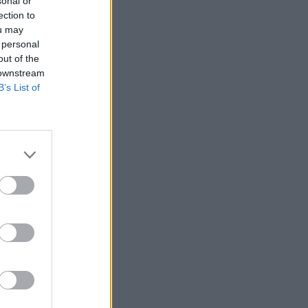
sonal or
ection to
ou may
 personal
out of the
 downstream
B’s List of
ely behatolt
ézre került
védett
Belgorod területére:
lta magára.
ek át az orosz
izetéses