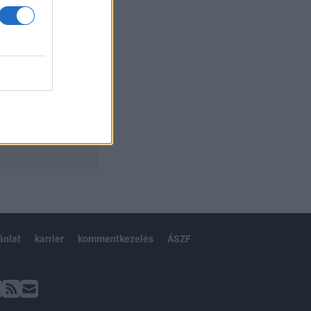
ánlat
karrier
kommentkezelés
ÁSZF