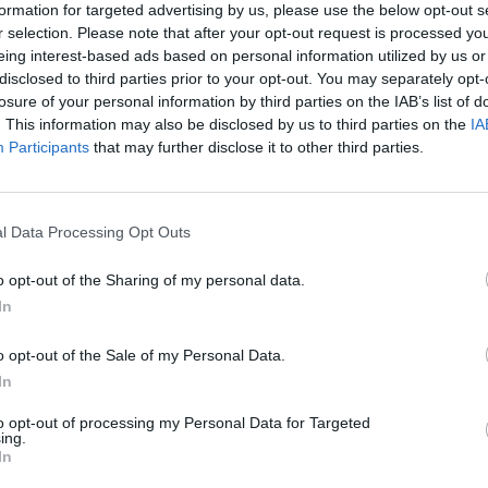
formation for targeted advertising by us, please use the below opt-out s
r selection. Please note that after your opt-out request is processed y
eing interest-based ads based on personal information utilized by us or
disclosed to third parties prior to your opt-out. You may separately opt-
losure of your personal information by third parties on the IAB’s list of
. This information may also be disclosed by us to third parties on the
IA
 kerültek fel a közösségi médiába az orihivi ukrán elő
Participants
that may further disclose it to other third parties.
l nagyobbak a veszteségek, mint ahogyan az első felvét
vesztett páncélosok bukkantak fel a mezőn.
l Data Processing Opt Outs
oltunk róla, a tegnapi napon, Orihiv környékén indított ukrán
úlyosabb veszteségét jelentette Kijev számára. A harctéren halom
o opt-out of the Sharing of my personal data.
kai M2 Bradley gyalogsági harcjárművek és több Németország á
In
s is. Kapcsolódó cikkünk 2023. 06. 09. Nagyon...
o opt-out of the Sale of my Personal Data.
In
ASÓNK!
to opt-out of processing my Personal Data for Targeted
a portfolio.hu hírarchívumához tartozik, melynek olvasása előf
ing.
In
ötött.