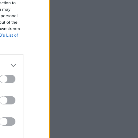
ection to
ou may
 personal
out of the
 downstream
B’s List of
renyomulásról.
elekből látszott,
 offenzíva alighanem
ban álltak a kilőtt
ltal adományozott
izetéses