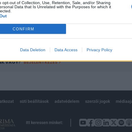
o opt-out of Collection, Use, Retention, Sale, and/or Sharing
övetkezőket tartalmazza:
ersonal Data that Is Unrelated with the Purposes for which it
 teljes cikkarchívum
lected.
Out
 BÉT elmúlt 2 év napon belüli
CONFIRM
Előfizetés
Data Deletion
Data Access
Privacy Policy
NK VAGY?
BEJELENTKEZÉS
latkozat
süti beállítások
adatvédelem
szerzői jogok
médiaaj
Itt keressen minket: