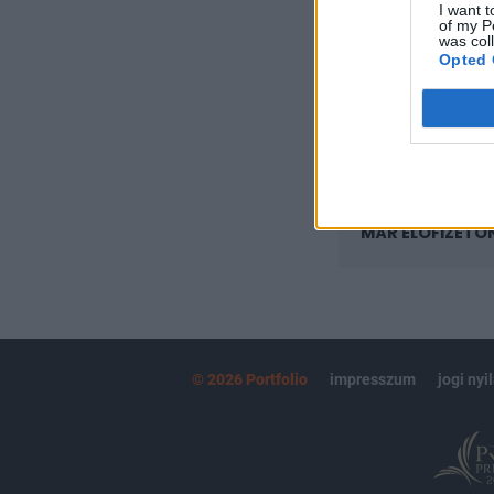
I want t
Az előfizetés a k
of my P
Portfolio.hu
was col
Opted 
Kötéslisták:
kötéslistái
MÁR ELŐFIZETŐ
© 2026 Portfolio
impresszum
jogi nyi