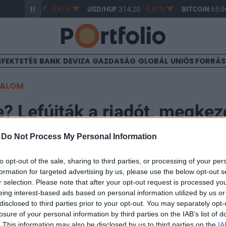
R/HUF
363,17
-0,61%
USD/HUF
314,20
-0,87%
BITCOIN
65 06
EFEKTETÉS
BANK
DEVIZA
GAZDASÁG
GLOBÁL
UNIÓS FORRÁ
TALOM
ge? Lefújták a riadót, megkez
yreállítása Oroszországban
-
Do Not Process My Personal Information
to opt-out of the sale, sharing to third parties, or processing of your per
formation for targeted advertising by us, please use the below opt-out s
r selection. Please note that after your opt-out request is processed y
eing interest-based ads based on personal information utilized by us or
g kezd helyre állni a rend Oroszországban.
disclosed to third parties prior to your opt-out. You may separately opt-
losure of your personal information by third parties on the IAB’s list of
ző információk szerint megkezdődött a rend helyreállítása az 
. This information may also be disclosed by us to third parties on the
IA