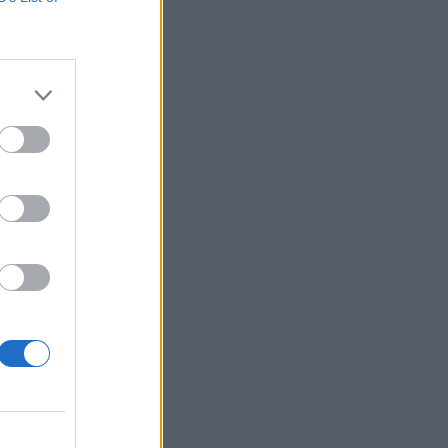
óúton: Lipetsk
/t.co/DH3W5A6P0L—
veres alakulatok...
izetéses