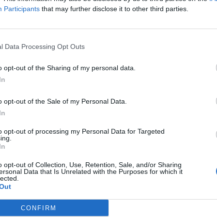
 elkezdték betemetni a nap folyamán megásott lyukakat egy aut
Participants
that may further disclose it to other third parties.
re patching up holes they dug. -Russian media BAZA https:/
une 24, 2023 Az Orosz Nemzeti Gárda (Rosgvardiya) és más fegy
l Data Processing Opt Outs
ASÓNK!
o opt-out of the Sharing of my personal data.
a portfolio.hu hírarchívumához tartozik, melynek olvasása előf
In
ötött.
o opt-out of the Sale of my Personal Data.
övetkezőket tartalmazza:
In
 teljes cikkarchívum
to opt-out of processing my Personal Data for Targeted
 BÉT elmúlt 2 év napon belüli
ing.
In
o opt-out of Collection, Use, Retention, Sale, and/or Sharing
Előfizetés
ersonal Data that Is Unrelated with the Purposes for which it
lected.
Out
NK VAGY?
BEJELENTKEZÉS
CONFIRM