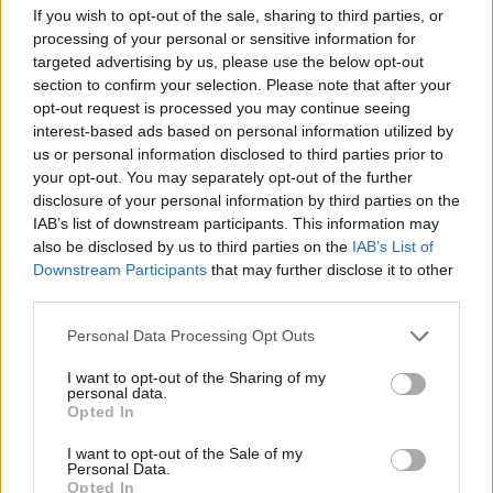
If you wish to opt-out of the sale, sharing to third parties, or
közölte: a NATO figyelemmel kíséri a lengyelországi
processing of your personal or sensitive information for
helyzetet, miután egy orosz rakéta valószínűleg belépett az
targeted advertising by us, please use the below opt-out
ország légterébe. Kapcsolódó cikkünk 2023. 12. 29. Orosz
section to confirm your selection. Please note that after your
rakéta hatolhatott be a NATO-tag Lengyelország légterébe
opt-out request is processed you may continue seeing
2023. 12. 29. Rejtélyes valami lépett be a lengyel légtérbe
interest-based ads based on personal information utilized by
Ukrajna felől, aztán...
us or personal information disclosed to third parties prior to
your opt-out. You may separately opt-out of the further
disclosure of your personal information by third parties on the
KEDVES OLVASÓNK!
IAB’s list of downstream participants. This information may
also be disclosed by us to third parties on the
IAB’s List of
A keresett cikk a portfolio.hu hírarchívumához
Downstream Participants
that may further disclose it to other
tartozik, melynek olvasása előfizetéses
third parties.
regisztrációhoz kötött.
Personal Data Processing Opt Outs
Az előfizetés a következőket tartalmazza:
I want to opt-out of the Sharing of my
Portfolio.hu teljes cikkarchívum
personal data.
Opted In
Kötéslisták: BÉT elmúlt 2 év napon belüli
kötéslistái
I want to opt-out of the Sale of my
Personal Data.
Opted In