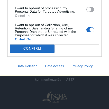
Előfizetés
I want to opt-out of processing my
Personal Data for Targeted Advertising.
Opted In
MÁR ELŐFIZETŐNK VAGY?
BEJELENTKEZÉS
I want to opt-out of Collection, Use,
Retention, Sale, and/or Sharing of my
Personal Data that Is Unrelated with the
Purposes for which it was collected.
Opted Out
CONFIRM
© 2026 Portfolio
impresszum
jogi nyilatkozat
süti beállítások
Data Deletion
Data Access
Privacy Policy
adatvédelem
szerzői jogok
médiaajánlat
karrier
kommentkezelés
ÁSZF