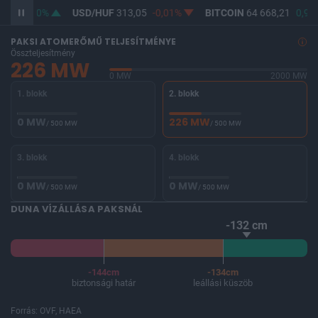
361,73
0%
USD/HUF
313,05
-0,01%
BITCOIN
64 668,21
0,96
PAKSI ATOMERŐMŰ TELJESÍTMÉNYE
Összteljesítmény
226 MW
0 MW
2000 MW
1. blokk
2. blokk
0 MW
226 MW
/ 500 MW
/ 500 MW
3. blokk
4. blokk
0 MW
0 MW
/ 500 MW
/ 500 MW
DUNA VÍZÁLLÁSA PAKSNÁL
-132 cm
-144cm
-134cm
biztonsági határ
leállási küszöb
Forrás: OVF, HAEA