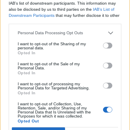
IAB’s list of downstream participants. This information may
használ – írja az AP.
also be disclosed by us to third parties on the
IAB’s List of
Downstream Participants
that may further disclose it to other
Azt eddig is tudni lehetett, hogy Mexikóba számos civil
third parties.
piacra tervezett félautomata karabély, ismétlőpuska és
pisztoly köt ki az Egyesült Államokból, Amerika déli
Personal Data Processing Opt Outs
szomszédja szerint azonban egyre gyakrabban bukkannak
I want to opt-out of the Sharing of my
fel a kartellek kezében polgári forgalomban nem kapható
personal data.
fegyverek is. Automata fegyverekről (pl. gépkarabélyok,
Opted In
géppuskák), gránátvetőkről, páncéltörő fegyverekről...
I want to opt-out of the Sale of my
Personal Data.
Opted In
KEDVES OLVASÓNK!
I want to opt-out of processing my
A keresett cikk a portfolio.hu hírarchívumához
Personal Data for Targeted Advertising.
Opted In
tartozik, melynek olvasása előfizetéses
regisztrációhoz kötött.
I want to opt-out of Collection, Use,
Retention, Sale, and/or Sharing of my
Personal Data that Is Unrelated with the
Az előfizetés a következőket tartalmazza:
Purposes for which it was collected.
Portfolio.hu teljes cikkarchívum
Opted Out
Kötéslisták: BÉT elmúlt 2 év napon belüli