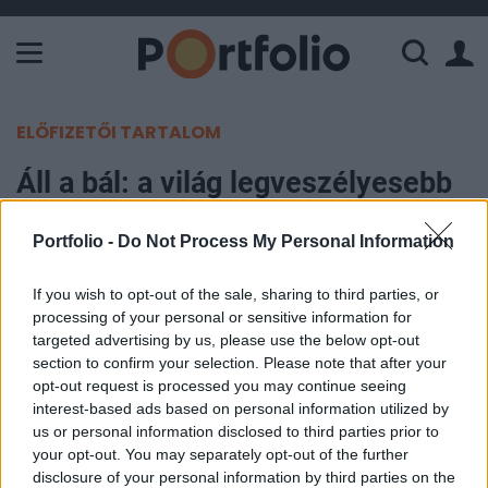
A Paksi Atomerőmű összteljesítménye 226 MW. A Duna vízállá
ELŐFIZETŐI TARTALOM
Áll a bál: a világ legveszélyesebb
bűnözőinek kezében kötöttek ki
Portfolio -
Do Not Process My Personal Information
az amerikai hadsereg fegyverei
If you wish to opt-out of the sale, sharing to third parties, or
Portfolio
processing of your personal or sensitive information for
2024. január 23. 20:33
targeted advertising by us, please use the below opt-out
section to confirm your selection. Please note that after your
opt-out request is processed you may continue seeing
Mexikó hivatalosan is felszólította az Egyesült
interest-based ads based on personal information utilized by
Államokat arra, hogy vizsgálják ki, hogyan
us or personal information disclosed to third parties prior to
kötöttek ki az ország drogkartelljeinek kezében
your opt-out. You may separately opt-out of the further
olyan fegyverek, melyeket az amerikai haderő
disclosure of your personal information by third parties on the