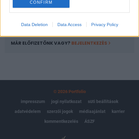
CONFIRM
kötéslistái
Előfizetés
Data Deletion
Data Access
Privacy Policy
MÁR ELŐFIZETŐNK VAGY?
BEJELENTKEZÉS
© 2026 Portfolio
impresszum
jogi nyilatkozat
süti beállítások
adatvédelem
szerzői jogok
médiaajánlat
karrier
kommentkezelés
ÁSZF