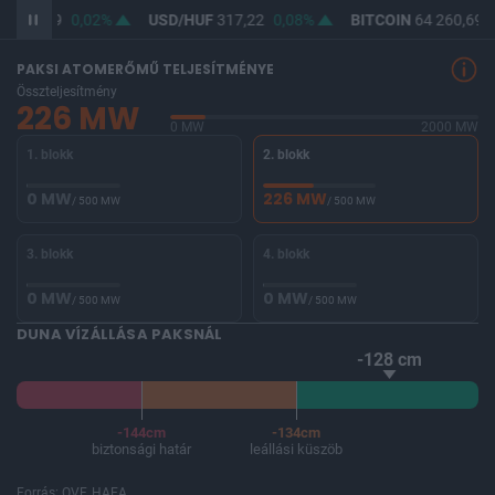
F
365,49
0,02%
USD/HUF
317,22
0,08%
BITCOIN
64 260,69
-
PAKSI ATOMERŐMŰ TELJESÍTMÉNYE
Összteljesítmény
226 MW
0 MW
2000 MW
1. blokk
2. blokk
0 MW
226 MW
/ 500 MW
/ 500 MW
3. blokk
4. blokk
0 MW
0 MW
/ 500 MW
/ 500 MW
DUNA VÍZÁLLÁSA PAKSNÁL
-128 cm
-144cm
-134cm
biztonsági határ
leállási küszöb
Forrás: OVF, HAEA