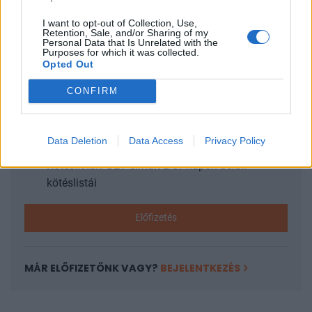
I want to opt-out of Collection, Use,
Retention, Sale, and/or Sharing of my
Personal Data that Is Unrelated with the
KEDVES OLVASÓNK!
Purposes for which it was collected.
Opted Out
A keresett cikk a portfolio.hu hírarchívumához
tartozik, melynek olvasása előfizetéses
CONFIRM
regisztrációhoz kötött.
Az előfizetés a következőket tartalmazza:
Data Deletion
Data Access
Privacy Policy
Portfolio.hu teljes cikkarchívum
Kötéslisták: BÉT elmúlt 2 év napon belüli
kötéslistái
Előfizetés
MÁR ELŐFIZETŐNK VAGY?
BEJELENTKEZÉS