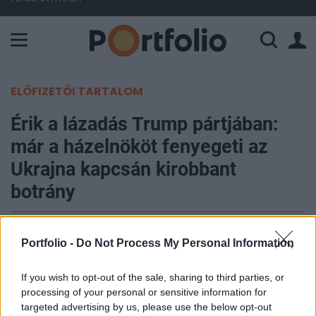
A Paksi Atomerőmű összteljesítménye 226 MW. A Duna vízállá
ELŐFIZETŐI TARTALOM
Érik a lázadás Trump pártjában:
már a házelnököt fenyegeti az
Ukrajna kapcsán kirobbant
botrány
Portfolio
Portfolio -
Do Not Process My Personal Information
2024. április 17. 09:27
If you wish to opt-out of the sale, sharing to third parties, or
Mike Johnson, az amerikai képviselőház elnöke
processing of your personal or sensitive information for
kijelentette, hogy nem fog lemondani, annak
targeted advertising by us, please use the below opt-out