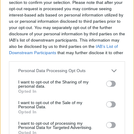
ellenére, hogy újabb képviselőtársa csatlakozott a
section to confirm your selection. Please note that after your
republikánusok trumpista vonalához tartozó
opt-out request is processed you may continue seeing
interest-based ads based on personal information utilized by
Marjorie Taylor Greene elmozdítási indítványához.
us or personal information disclosed to third parties prior to
A házelnökön azután vált még nagyobbá a
your opt-out. You may separately opt-out of the further
nyomás, hogy tegnap bejelentette: a szenátusban
disclosure of your personal information by third parties on the
egy csomagként megszavazott, Ukrajna, Izrael és
IAB’s list of downstream participants. This information may
also be disclosed by us to third parties on the
IAB’s List of
az indo-csendes-óceáni régió megsegítését célzó
Downstream Participants
that may further disclose it to other
törvénytervezeteket különálló javaslatokként
third parties.
fogja a Kongresszus alsóháza elé vinni - írja az
Associated Press.
Personal Data Processing Opt Outs
I want to opt-out of the Sharing of my
Nem mondok le - szögezte le Mike Johnson, az amerikai
personal data.
képviselőház republikánus elnöke tegnapi
Opted In
sajtótájékoztatóján. A louisianai politikus úgy folytatta,
I want to opt-out of the Sale of my
hogy véleményem szerint abszurd, hogy valaki az
Personal Data.
Opted In
elmozdításomat kezdeményezi, amikor egyszerűen a
munkánkat próbáljuk végezni. Nem visz előre a célunkban,
I want to opt-out of processing my
nem segíti az országot, és nem viszi előre a képviselőházi
Personal Data for Targeted Advertising.
Opted In
republikánusokat...