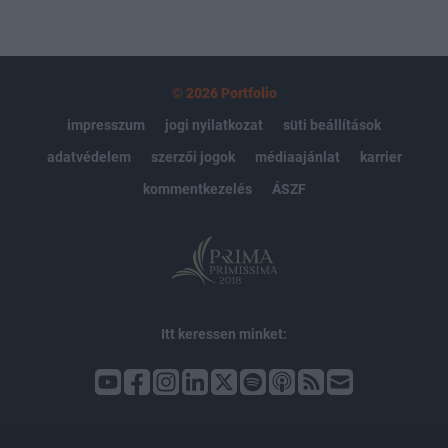
© 2026 Portfolio
impresszum
jogi nyilatkozat
süti beállítások
adatvédelem
szerzői jogok
médiaajánlat
karrier
kommentkezelés
ÁSZF
Itt keressen minket: