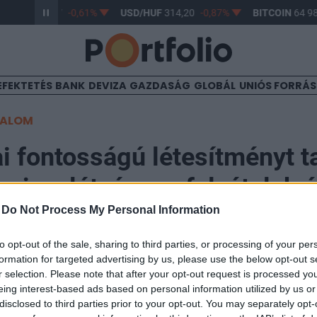
R/HUF
363,17
-0,61%
USD/HUF
314,20
-0,87%
BITCOIN
64 98
EFEKTETÉS
BANK
DEVIZA
GAZDASÁG
GLOBÁL
UNIÓS FORRÁ
TALOM
ai fontosságú létesítményt ta
krajna, látványos felvételek 
-
Do Not Process My Personal Information
43
to opt-out of the sale, sharing to third parties, or processing of your per
formation for targeted advertising by us, please use the below opt-out s
r selection. Please note that after your opt-out request is processed y
anszkban eltaláltak egy üzemanyagraktárat, ahol kigy
eing interest-based ads based on personal information utilized by us or
. Az ukránok szerint részben innen látják el üzemany
disclosed to third parties prior to your opt-out. You may separately opt-