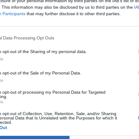
losure of your personal information by third parties on the IAB’s list of
. This information may also be disclosed by us to third parties on the
IA
áltak egy üzemanyagraktárat az Oroszország által bekebelezett k
Participants
that may further disclose it to other third parties.
szombat hajnalban. Ukrán állítás szerint részben innen látták 
rosz közlés szerint Ukrajna 10 drónnal támadta a létesítményt 
tek. Az X-en több videói is terjed, melyek állítólag...
l Data Processing Opt Outs
o opt-out of the Sharing of my personal data.
ASÓNK!
In
a portfolio.hu hírarchívumához tartozik, melynek olvasása előf
o opt-out of the Sale of my Personal Data.
ötött.
In
övetkezőket tartalmazza:
to opt-out of processing my Personal Data for Targeted
 teljes cikkarchívum
ing.
 BÉT elmúlt 2 év napon belüli
In
o opt-out of Collection, Use, Retention, Sale, and/or Sharing
ersonal Data that Is Unrelated with the Purposes for which it
lected.
Előfizetés
Out