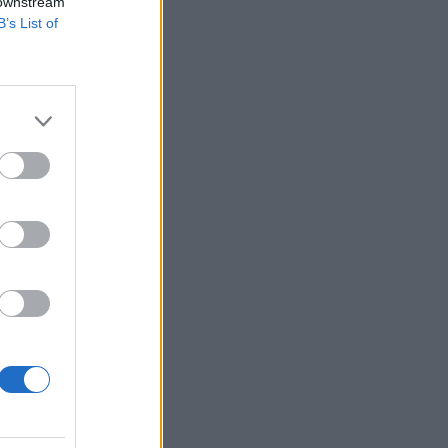
 downstream
B’s List of
elet-ukrajnai
el üzemanyaggal az
szombat hajnalban,
izetéses