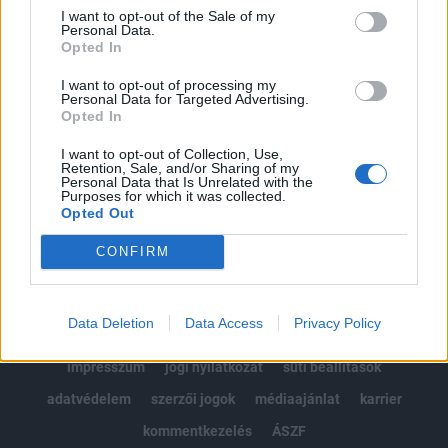
Portfolio.hu teljes cikkarchívum
I want to opt-out of the Sale of my
Personal Data.
Kötéslisták: BÉT elmúlt 2 év napon belüli
Opted In
kötéslistái
I want to opt-out of processing my
Personal Data for Targeted Advertising.
Előfizetés
Opted In
I want to opt-out of Collection, Use,
Retention, Sale, and/or Sharing of my
MÁR ELŐFIZETŐNK VAGY?
BEJELENTKEZÉS
Personal Data that Is Unrelated with the
Purposes for which it was collected.
Opted Out
CONFIRM
Data Deletion
Data Access
Privacy Policy
© 2026 Portfolio
impresszum
jogi nyilatkozat
süti beállítások
adatvédelem
szerzői jogok
médiaajánlat
karrier
kommentkezelés
ÁSZF