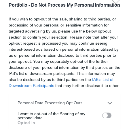
mind a globális egészségügy számára, és
Portfolio -
Do Not Process My Personal Information
várhatóan jelentős vitákat vált ki a nemzetközi
színtéren - jelentette az ABC.
If you wish to opt-out of the sale, sharing to third parties, or
processing of your personal or sensitive information for
Trump elnök a Fehér Házba való visszatérése után azonnal
targeted advertising by us, please use the below opt-out
aláírta a rendeletet, amely hivatalosan is megkezdi az
section to confirm your selection. Please note that after your
Egyesült Államok kilépési folyamatát a WHO-ból. Az elnök
opt-out request is processed you may continue seeing
azzal indokolta a döntést, hogy szerinte a szervezet
interest-based ads based on personal information utilized by
us or personal information disclosed to third parties prior to
"lehúzta" az USA-t. Trump már az első elnöksége alatt el
your opt-out. You may separately opt-out of the further
akarta hagyni a szervezetet, akkor azonban a folyamatot
disclosure of your personal information by third parties on the
hivatali ideje végén indította el, így...
IAB’s list of downstream participants. This information may
also be disclosed by us to third parties on the
IAB’s List of
Downstream Participants
that may further disclose it to other
KEDVES OLVASÓNK!
third parties.
A keresett cikk a portfolio.hu hírarchívumához
Personal Data Processing Opt Outs
tartozik, melynek olvasása előfizetéses
regisztrációhoz kötött.
I want to opt-out of the Sharing of my
personal data.
Opted In
Az előfizetés a következőket tartalmazza: