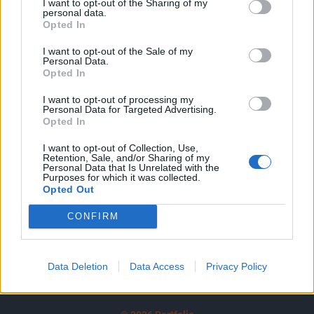
I want to opt-out of the Sharing of my
A keresett cikk a portfolio.hu hírarchívumához
personal data.
tartozik, melynek olvasása előfizetéses
Opted In
regisztrációhoz kötött.
I want to opt-out of the Sale of my
Personal Data.
Az előfizetés a következőket tartalmazza:
Opted In
Portfolio.hu teljes cikkarchívum
I want to opt-out of processing my
Kötéslisták: BÉT elmúlt 2 év napon belüli
Personal Data for Targeted Advertising.
kötéslistái
Opted In
I want to opt-out of Collection, Use,
Előfizetés
Retention, Sale, and/or Sharing of my
Personal Data that Is Unrelated with the
Purposes for which it was collected.
Opted Out
MÁR ELŐFIZETŐNK VAGY?
BEJELENTKEZÉS
CONFIRM
Data Deletion
Data Access
Privacy Policy