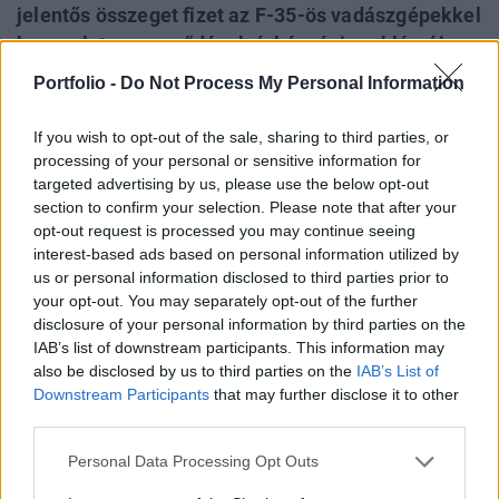
jelentős összeget fizet az F-35-ös vadászgépekkel
kapcsolatos szerződések árképzési problémái
miatt. A vállalat összesen több mint 41 millió
Portfolio -
Do Not Process My Personal Information
dollárt kénytelen kifizetni az amerikai
kormányzatnak a hamis követelésekről szóló
If you wish to opt-out of the sale, sharing to third parties, or
törvény megsértése miatt - jelentette a Reuters.
processing of your personal or sensitive information for
targeted advertising by us, please use the below opt-out
section to confirm your selection. Please note that after your
Az Egyesült Államok Igazságügyi Minisztériuma
opt-out request is processed you may continue seeing
csütörtökön jelentette be, hogy a Lockheed Martin
interest-based ads based on personal information utilized by
Corporation beleegyezett 29,74 millió dollár megfizetésébe
us or personal information disclosed to third parties prior to
az F-35-ös katonai repülőgépekre vonatkozó
your opt-out. You may separately opt-out of the further
szerződésekkel kapcsolatos hibás árképzési vádak
disclosure of your personal information by third parties on the
rendezése érdekében. Ez az összeg kiegészíti azt a 11,3
IAB’s list of downstream participants. This information may
millió dollárt, amelyet a vállalat korábban már átutalt az
also be disclosed by us to third parties on the
IAB’s List of
Downstream Participants
that may further disclose it to other
amerikai...
third parties.
Personal Data Processing Opt Outs
KEDVES OLVASÓNK!