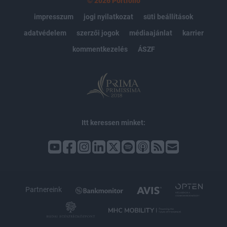
© 2026 Portfolio
impresszum
jogi nyilatkozat
süti beállítások
adatvédelem
szerzői jogok
médiaajánlat
karrier
kommentkezelés
ÁSZF
Itt keressen minket:
Partnereink