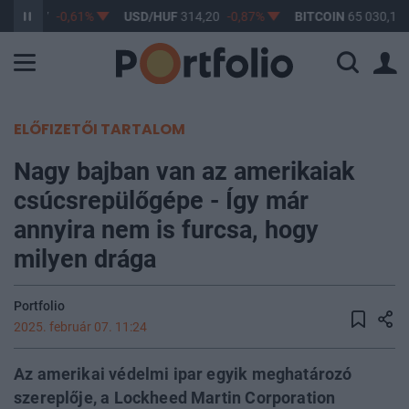
F
363,17
-0,61%
USD/HUF
314,20
-0,87%
BITCOIN
65 030,15
ELŐFIZETŐI TARTALOM
Nagy bajban van az amerikaiak
csúcsrepülőgépe - Így már
annyira nem is furcsa, hogy
milyen drága
Portfolio
2025. február 07. 11:24
Az amerikai védelmi ipar egyik meghatározó
szereplője, a Lockheed Martin Corporation