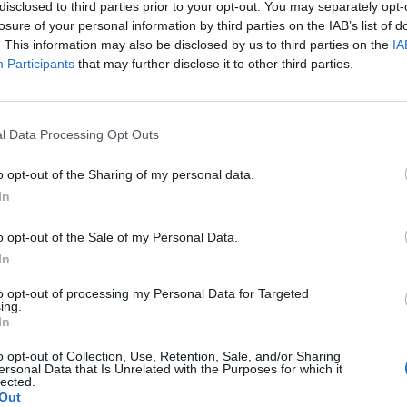
vállalatot eltilt a kínai termékek vásárlásától. Ezek a
disclosed to third parties prior to your opt-out. You may separately opt-
lág két legnagyobb gazdasága közötti kereskedelmi h
losure of your personal information by third parties on the IAB’s list of
. This information may also be disclosed by us to third parties on the
IA
 New York Times.
Participants
that may further disclose it to other third parties.
últ héten jelentette be a vámokat, nem sokkal azután, hogy Tru
r emelte meg a kínai termékekre kivetett vámokat. A kínai vá
ak olyan amerikai termékekre, mint a csirke, a búza és a kukoric
l Data Processing Opt Outs
szójababra, sertéshúsra, marhahúsra és gyümölcsökre....
o opt-out of the Sharing of my personal data.
In
ASÓNK!
o opt-out of the Sale of my Personal Data.
a portfolio.hu hírarchívumához tartozik, melynek olvasása előf
In
ötött.
to opt-out of processing my Personal Data for Targeted
övetkezőket tartalmazza:
ing.
In
 teljes cikkarchívum
 BÉT elmúlt 2 év napon belüli
o opt-out of Collection, Use, Retention, Sale, and/or Sharing
ersonal Data that Is Unrelated with the Purposes for which it
lected.
Out