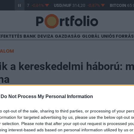
UR/HUF
363,17
-0,61%
USD/HUF
314,20
-0,87%
BITCOIN
65 0
EFEKTETÉS
BANK
DEVIZA
GAZDASÁG
GLOBÁL
UNIÓS FORRÁ
TALOM
k a kereskedelmi háború: m
ína
-
Do Not Process My Personal Information
41
to opt-out of the sale, sharing to third parties, or processing of your per
formation for targeted advertising by us, please use the below opt-out s
zdve számos amerikai mezőgazdasági termékre vetett 
r selection. Please note that after your opt-out request is processed y
b külföldi piaca Kína. Emellett a kínai kormány azt is
eing interest-based ads based on personal information utilized by us or