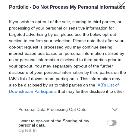
nem tudja őket elfogadni – jelentette ki Szergej
Portfolio -
Do Not Process My Personal Information
Rjabkov orosz külügyminiszter-helyettes a RIA
Novosztyi cikke szerint.
If you wish to opt-out of the sale, sharing to third parties, or
processing of your personal or sensitive information for
Komolyan vesszük az amerikai modelleket és megoldási
targeted advertising by us, please use the below opt-out
javaslatokat, de nem tudjuk őket jelenlegi formájukban
section to confirm your selection. Please note that after your
opt-out request is processed you may continue seeing
elfogadni” – fogalmazott az orosz vezető. Rjabkov azt
interest-based ads based on personal information utilized by
kifogásolta, hogy szerinte, ha Oroszország elfogadja a
us or personal information disclosed to third parties prior to
tűzszüneti javaslatot, nem következik belőle az orosz-ukrán
your opt-out. You may separately opt-out of the further
háború kiváltó okainak megszüntetése. Moszkvának pedig
disclosure of your personal information by third parties on the
továbbra is ez a fő célja. Az orosz politikus...
IAB’s list of downstream participants. This information may
also be disclosed by us to third parties on the
IAB’s List of
Downstream Participants
that may further disclose it to other
KEDVES OLVASÓNK!
third parties.
A keresett cikk a portfolio.hu hírarchívumához
Personal Data Processing Opt Outs
tartozik, melynek olvasása előfizetéses
I want to opt-out of the Sharing of my
regisztrációhoz kötött.
personal data.
Opted In
Az előfizetés a következőket tartalmazza: