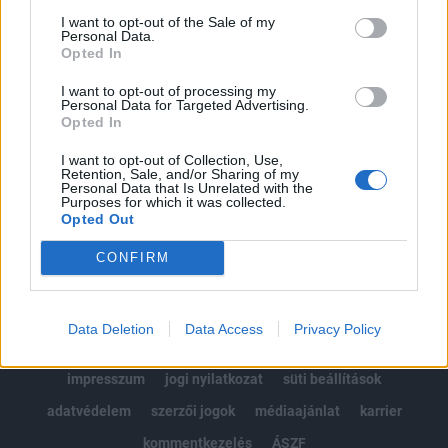
Portfolio.hu teljes cikkarchívum
I want to opt-out of the Sale of my
Personal Data.
Kötéslisták: BÉT elmúlt 2 év napon belüli
Opted In
kötéslistái
I want to opt-out of processing my
Personal Data for Targeted Advertising.
Előfizetés
Opted In
I want to opt-out of Collection, Use,
Retention, Sale, and/or Sharing of my
Personal Data that Is Unrelated with the
MÁR ELŐFIZETŐNK VAGY?
BEJELENTKEZÉS
Purposes for which it was collected.
Opted Out
CONFIRM
Data Deletion
Data Access
Privacy Policy
© 2026 Portfolio
impresszum
jogi nyilatkozat
süti beállítások
adatvédelem
szerzői jogok
médiaajánlat
karrier
kommentkezelés
ÁSZF