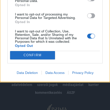
kötéslistái
Personal Data.
Opted In
Előfizetés
I want to opt-out of processing my
Personal Data for Targeted Advertising.
Opted In
MÁR ELŐFIZETŐNK VAGY?
BEJELENTKEZÉS
I want to opt-out of Collection, Use,
Retention, Sale, and/or Sharing of my
Personal Data that Is Unrelated with the
Purposes for which it was collected.
Opted Out
CONFIRM
© 2026 Portfolio
Data Deletion
Data Access
Privacy Policy
impresszum
jogi nyilatkozat
süti beállítások
adatvédelem
szerzői jogok
médiaajánlat
karrier
kommentkezelés
ÁSZF