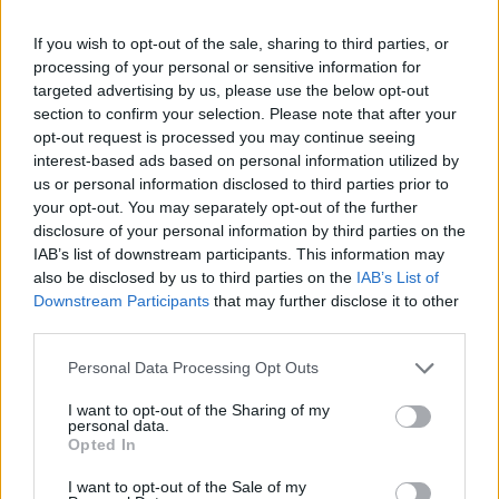
A miniszterelnök-helyettesi posztot is bíró Tajani
If you wish to opt-out of the sale, sharing to third parties, or
megjegyezte, hogy Giorgia Meloni kormányfő hamarosan
processing of your personal or sensitive information for
hivatalos bejelentést tesz erről. Ez egy politikai döntés, amit
targeted advertising by us, please use the below opt-out
meghoztunk. Közvetlen válasz az Egyesült Államok jogos
section to confirm your selection. Please note that after your
felhívására. Amikor azt mondják, hogy nem lehetnek
opt-out request is processed you may continue seeing
egyedül felelősek Európa biztonságáért, igazuk van –
interest-based ads based on personal information utilized by
mondta Tajani. Tajani a lépést nemcsak a NATO-
us or personal information disclosed to third parties prior to
your opt-out. You may separately opt-out of the further
kötelezettségekre...
disclosure of your personal information by third parties on the
IAB’s list of downstream participants. This information may
also be disclosed by us to third parties on the
IAB’s List of
KEDVES OLVASÓNK!
Downstream Participants
that may further disclose it to other
A keresett cikk a portfolio.hu hírarchívumához
third parties.
tartozik, melynek olvasása előfizetéses
Personal Data Processing Opt Outs
regisztrációhoz kötött.
I want to opt-out of the Sharing of my
Az előfizetés a következőket tartalmazza:
personal data.
Opted In
Portfolio.hu teljes cikkarchívum
Kötéslisták: BÉT elmúlt 2 év napon belüli
I want to opt-out of the Sale of my