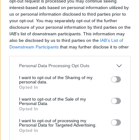
opt-out request is processed you may continue seeing
Rubio amerikai külügyminiszter után sorra
interest-based ads based on personal information utilized by
mondják le a részvételt a tárgyalásra meghívott
us or personal information disclosed to third parties prior to
your opt-out. You may separately opt-out of the further
országok, a találkozót délelőtt hivatalosan is
disclosure of your personal information by third parties on the
elhalasztották. Közben az orosz haderő intenzív
IAB’s list of downstream participants. This information may
támadást folytat Ukrajnában: erős nyomás alatt
also be disclosed by us to third parties on the
IAB’s List of
Liman, Kupjanszk, Toreck és Pokrovszk.
Downstream Participants
that may further disclose it to other
third parties.
Oroszország Vlagyimir megyéjében közben
felrobbant egy lőszerraktár, a lángok miatt több
Personal Data Processing Opt Outs
települést ki kellett üríteni. Cikkünk folyamatosan
I want to opt-out of the Sharing of my
frissül az orosz-ukrán háború szerdai
personal data.
eseményeivel.
Opted In
I want to opt-out of the Sale of my
2025. április 23. 21:59 Megosztás Fogytán van Donald
Personal Data.
Trump türelme Az amerikai fél egyre nagyobb nyomást
Opted In
helyez Ukrajnára, hogy üljön a békemegállapodásról szóló
I want to opt-out of processing my
tárgyalóasztalhoz. Tovább a cikkhez ...
Personal Data for Targeted Advertising.
Opted In