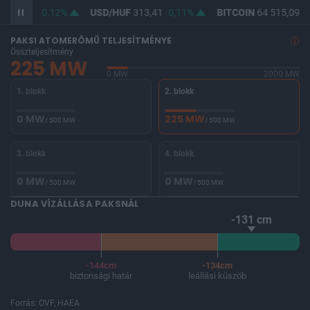
F
362,18
0,12%
USD/HUF
313,41
0,11%
BITCOIN
64 515,09
-
PAKSI ATOMERŐMŰ TELJESÍTMÉNYE
Összteljesítmény
225 MW
0 MW
2000 MW
1. blokk
2. blokk
0 MW
225 MW
/ 500 MW
/ 500 MW
3. blokk
4. blokk
0 MW
0 MW
/ 500 MW
/ 500 MW
DUNA VÍZÁLLÁSA PAKSNÁL
-131 cm
-144cm
-134cm
biztonsági határ
leállási küszöb
Forrás: OVF, HAEA