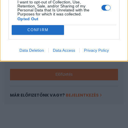
I want to opt-out of Collection, Use,
KEDVES OLVASÓNK!
Retention, Sale, and/or Sharing of my
Personal Data that Is Unrelated with the
A keresett cikk a portfolio.hu hírarchívumához
Purposes for which it was collected.
Opted Out
tartozik, melynek olvasása előfizetéses
regisztrációhoz kötött.
CONFIRM
Az előfizetés a következőket tartalmazza:
Portfolio.hu teljes cikkarchívum
Data Deletion
Data Access
Privacy Policy
Kötéslisták: BÉT elmúlt 2 év napon belüli
kötéslistái
Előfizetés
MÁR ELŐFIZETŐNK VAGY?
BEJELENTKEZÉS