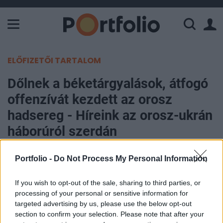
A Paksi Atomerőmű összteljesítménye 225 MW. A Duna vízállá
ELŐFIZETŐI TARTALOM
Dőlnek a béketárgyalások, átfogó
offenzívát kezdett az orosz
hadsereg - Híreink az orosz-ukrán
háborúról szerdán
Portfolio
Portfolio -
Do Not Process My Personal Information
2025. április 23. 21:59
If you wish to opt-out of the sale, sharing to third parties, or
processing of your personal or sensitive information for
Úgy néz ki, Ukrajna visszautasította azt a
targeted advertising by us, please use the below opt-out
béketervet, melyet Donald Trump amerikai elnök
section to confirm your selection. Please note that after your
csapata ma Londonban tárgyalt volna. Marco