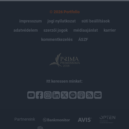
© 2026 Portfolio
impresszum
jogi nyilatkozat
süti beállítások
adatvédelem
szerzői jogok
médiaajánlat
karrier
kommentkezelés
ÁSZF
Itt keressen minket:
Partnereink