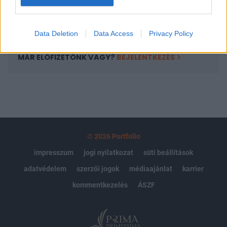
Előfizetés
Data Deletion
Data Access
Privacy Policy
MÁR ELŐFIZETŐNK VAGY?
BEJELENTKEZÉS
© 2026 Portfolio
impresszum
jogi nyilatkozat
süti beállítások
adatvédelem
szerzői jogok
médiaajánlat
karrier
kommentkezelés
ÁSZF