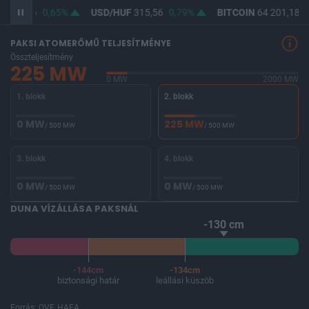
F
364,06
0,65%
USD/HUF
315,56
0,79%
BITCOIN
64 201,18
-
PAKSI ATOMERŐMŰ TELJESÍTMÉNYE
Összteljesítmény
225 MW
0 MW
2000 MW
1. blokk
2. blokk
0 MW
225 MW
/ 500 MW
/ 500 MW
3. blokk
4. blokk
0 MW
0 MW
/ 500 MW
/ 500 MW
DUNA VÍZÁLLÁSA PAKSNÁL
-130 cm
-144cm
-134cm
biztonsági határ
leállási küszöb
Forrás: OVF, HAEA