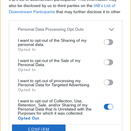
Back to Europe 2026Az áprilisi választások után
also be disclosed by us to third parties on the
IAB’s List of
visszakerült az európai térképre Magyarország, a kormány
Downstream Participants
that may further disclose it to other
kiemelt célja az uniós források hazahozatala, illetve
third parties.
hosszabb távon az euró bevezetése. Milyen utat kell
Personal Data Processing Opt Outs
bejárnia Magyarországnak addig és mekkora lökést
adhatnak az uniós pénzek a gazdaságnak? Ezzel a
I want to opt-out of the Sharing of my
kérdéssel foglalkozik a Portfolio konferenciája, mely
personal data.
Opted In
szakértőkkel...
I want to opt-out of the Sale of my
Personal Data.
KEDVES OLVASÓNK!
Opted In
A keresett cikk a portfolio.hu hírarchívumához
I want to opt-out of processing my
Personal Data for Targeted Advertising.
tartozik, melynek olvasása előfizetéses
Opted In
regisztrációhoz kötött.
I want to opt-out of Collection, Use,
Retention, Sale, and/or Sharing of my
Az előfizetés a következőket tartalmazza:
Personal Data that Is Unrelated with the
Purposes for which it was collected.
Portfolio.hu teljes cikkarchívum
Opted Out
Kötéslisták: BÉT elmúlt 2 év napon belüli
kötéslistái
CONFIRM