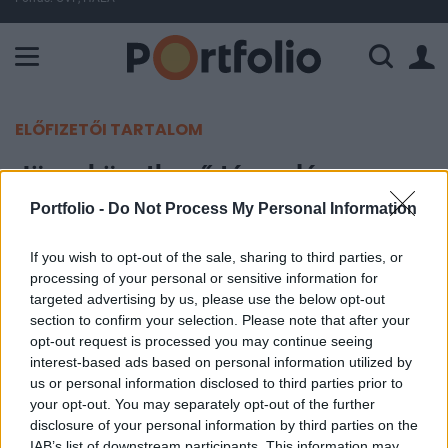
A Paksi Atomerőmű összteljesítménye 225 MW. A Duna vízállá
ELŐFIZETŐI TARTALOM
Jön a következő tárgyalás
Amerika és Oroszország között
Portfolio -
Do Not Process My Personal Information
If you wish to opt-out of the sale, sharing to third parties, or
MTI
processing of your personal or sensitive information for
2025. április 23. 17:57
targeted advertising by us, please use the below opt-out
section to confirm your selection. Please note that after your
Hamarosan megtartják az orosz-amerikai
opt-out request is processed you may continue seeing
tárgyalások következő fordulóját - közölte Szergej
interest-based ads based on personal information utilized by
us or personal information disclosed to third parties prior to
Lavrov orosz külügyminiszter szerdán,
your opt-out. You may separately opt-out of the further
szamarkandi sajtótájékoztatóján.
disclosure of your personal information by third parties on the
IAB’s list of downstream participants. This information may