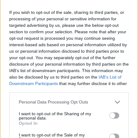
törvényhozója.
If you wish to opt-out of the sale, sharing to third parties, or
A csütörtökön megjelent közös felhívást a Munkáspárt 62
processing of your personal or sensitive information for
alsóházi képviselője és a felső kamara, a Lordok Háza
targeted advertising by us, please use the below opt-out
Labour-frakciójának 11 tagja írta alá. A levélben, amelynek
section to confirm your selection. Please note that after your
címzettje Nick Thomas-Symonds, a brit kormány miniszteri
opt-out request is processed you may continue seeing
rangú EU-főtárgyalója, az aláírók azt javasolják, hogy a 30
interest-based ads based on personal information utilized by
év alatti brit és uniós állampolgárok "időtartamban és
us or personal information disclosed to third parties prior to
your opt-out. You may separately opt-out of the further
létszámban korlátozott...
disclosure of your personal information by third parties on the
IAB’s list of downstream participants. This information may
also be disclosed by us to third parties on the
IAB’s List of
KEDVES OLVASÓNK!
Downstream Participants
that may further disclose it to other
A keresett cikk a portfolio.hu hírarchívumához
third parties.
tartozik, melynek olvasása előfizetéses
Personal Data Processing Opt Outs
regisztrációhoz kötött.
I want to opt-out of the Sharing of my
Az előfizetés a következőket tartalmazza:
personal data.
Opted In
Portfolio.hu teljes cikkarchívum
Kötéslisták: BÉT elmúlt 2 év napon belüli
I want to opt-out of the Sale of my