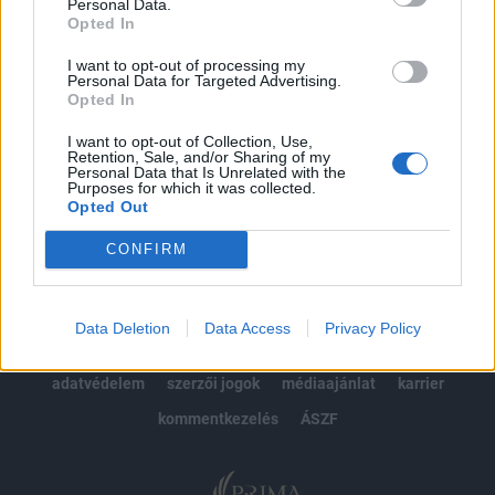
kötéslistái
Personal Data.
Opted In
Előfizetés
I want to opt-out of processing my
Personal Data for Targeted Advertising.
Opted In
MÁR ELŐFIZETŐNK VAGY?
BEJELENTKEZÉS
I want to opt-out of Collection, Use,
Retention, Sale, and/or Sharing of my
Personal Data that Is Unrelated with the
Purposes for which it was collected.
Opted Out
CONFIRM
© 2026 Portfolio
Data Deletion
Data Access
Privacy Policy
impresszum
jogi nyilatkozat
süti beállítások
adatvédelem
szerzői jogok
médiaajánlat
karrier
kommentkezelés
ÁSZF