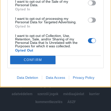
I want to opt-out of the Sale of my
Kötéslisták: BÉT elmúlt 2 év napon belüli
Personal Data.
kötéslistái
Opted In
I want to opt-out of processing my
Előfizetés
Personal Data for Targeted Advertising.
Opted In
I want to opt-out of Collection, Use,
MÁR ELŐFIZETŐNK VAGY?
BEJELENTKEZÉS
Retention, Sale, and/or Sharing of my
Personal Data that Is Unrelated with the
Purposes for which it was collected.
Opted Out
CONFIRM
Data Deletion
Data Access
Privacy Policy
© 2026 Portfolio
impresszum
jogi nyilatkozat
süti beállítások
adatvédelem
szerzői jogok
médiaajánlat
karrier
kommentkezelés
ÁSZF