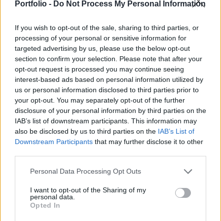
izraeli túszok elengedésére és a fegyverek
Portfolio -
Do Not Process My Personal Information
letételére - számolt be az Al Jazeera.
If you wish to opt-out of the sale, sharing to third parties, or
A Hamász vezető tisztségviselője, Baszem Naim
processing of your personal or sensitive information for
targeted advertising by us, please use the below opt-out
csütörtökön "sértőnek" minősítette Abbász előző napi
section to confirm your selection. Please note that after your
kijelentéseit. "Abbász ismételten és gyanús módon ismét a
opt-out request is processed you may continue seeing
népünkre hárítja a felelősséget" - nyilatkozta Naim. Abbász
interest-based ads based on personal information utilized by
szerdán arra sürgette a Hamászt, hogy engedje szabadon
us or personal information disclosed to third parties prior to
az összes túszt, mondván, hogy fogva tartásuk "ürügyet"
your opt-out. You may separately opt-out of the further
szolgáltat Izraelnek a Gázai övezet...
disclosure of your personal information by third parties on the
IAB’s list of downstream participants. This information may
also be disclosed by us to third parties on the
IAB’s List of
KEDVES OLVASÓNK!
Downstream Participants
that may further disclose it to other
third parties.
A keresett cikk a portfolio.hu hírarchívumához
tartozik, melynek olvasása előfizetéses
Personal Data Processing Opt Outs
regisztrációhoz kötött.
I want to opt-out of the Sharing of my
personal data.
Az előfizetés a következőket tartalmazza:
Opted In
Portfolio.hu teljes cikkarchívum