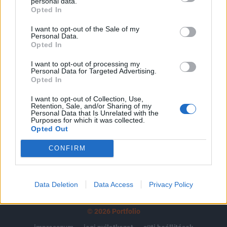
tartozik, melynek olvasása előfizetéses
personal data.
Opted In
regisztrációhoz kötött.
I want to opt-out of the Sale of my
Az előfizetés a következőket tartalmazza:
Personal Data.
Portfolio.hu teljes cikkarchívum
Opted In
Kötéslisták: BÉT elmúlt 2 év napon belüli
I want to opt-out of processing my
kötéslistái
Personal Data for Targeted Advertising.
Opted In
Előfizetés
I want to opt-out of Collection, Use,
Retention, Sale, and/or Sharing of my
Personal Data that Is Unrelated with the
Purposes for which it was collected.
Opted Out
MÁR ELŐFIZETŐNK VAGY?
BEJELENTKEZÉS
CONFIRM
Data Deletion
Data Access
Privacy Policy
© 2026 Portfolio