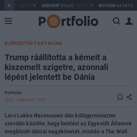
F
363,17
-0,61%
USD/HUF
314,20
-0,87%
BITCOIN
64 947,85
ELŐFIZETŐI TARTALOM
Trump ráállította a kémeit a
kiszemelt szigetre, azonnali
lépést jelentett be Dánia
Portfolio
2025. május 07. 19:01
Lars Lokke Rasmussen dán külügyminiszter
szerdán közölte, hogy beidézi az Egyesült Államok
megbízott dániai nagykövetét, miután a The Wall