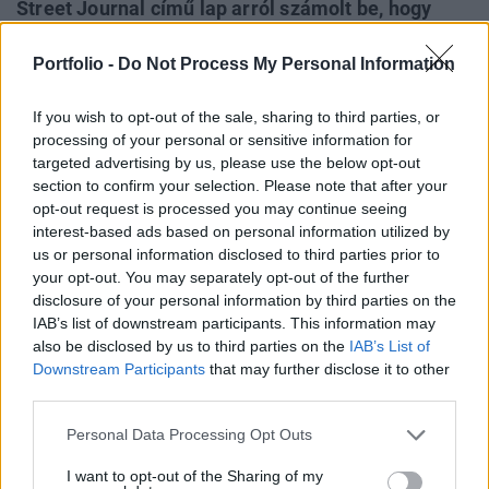
Street Journal című lap arról számolt be, hogy
Donald Trump amerikai elnök kormánya utasította
Portfolio -
Do Not Process My Personal Information
az amerikai hírszerző ügynökségeket, hogy
fokozzák a Grönland elleni kémkedést – írja a
If you wish to opt-out of the sale, sharing to third parties, or
Reuters.
processing of your personal or sensitive information for
targeted advertising by us, please use the below opt-out
Olvastam a Wall Street Journal cikkét, és ez nagyon
section to confirm your selection. Please note that after your
aggaszt, mert mi nem kémkedünk a barátaink után –
opt-out request is processed you may continue seeing
mondta Rasmussen újságíróknak az uniós
interest-based ads based on personal information utilized by
külügyminiszterek varsói informális találkozóján. Behívjuk
us or personal information disclosed to third parties prior to
az Egyesült Államok megbízott nagykövetét egy
your opt-out. You may separately opt-out of the further
megbeszélésre a külügyminisztériumba, hogy lássuk, meg
disclosure of your personal information by third parties on the
IAB’s list of downstream participants. This information may
tudjuk-e erősíteni ezt az információt, amely némileg
also be disclosed by us to third parties on the
IAB’s List of
nyugtalanító...
Downstream Participants
that may further disclose it to other
third parties.
KEDVES OLVASÓNK!
Personal Data Processing Opt Outs
A keresett cikk a portfolio.hu hírarchívumához
I want to opt-out of the Sharing of my