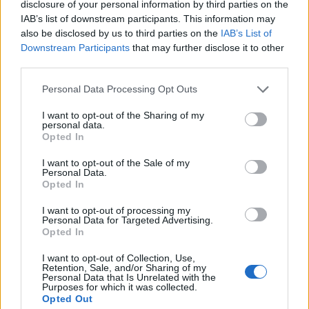
disclosure of your personal information by third parties on the
öbölre keresztelte át.
IAB’s list of downstream participants. This information may
also be disclosed by us to third parties on the
IAB’s List of
Budapest Economic Forum 2026Átalakulóban a magyar
Downstream Participants
that may further disclose it to other
gazdaságpolitika, a választások után gyökeresen
third parties.
változhatnak meg a körülmények és a célok. Merre tart a
Personal Data Processing Opt Outs
magyar kormány és mivel néz szembe a nemzetközi
környezetben? Ez lesz a Portfolio idei kiemelt
I want to opt-out of the Sharing of my
personal data.
gazdaságpolitikai konferenciájának legfontosabb
Opted In
témája.Információ és jelentkezésKét, a tárgyalásokat
ismerő kormányzati...
I want to opt-out of the Sale of my
Personal Data.
Opted In
KEDVES OLVASÓNK!
I want to opt-out of processing my
Personal Data for Targeted Advertising.
A keresett cikk a portfolio.hu hírarchívumához
Opted In
tartozik, melynek olvasása előfizetéses
I want to opt-out of Collection, Use,
regisztrációhoz kötött.
Retention, Sale, and/or Sharing of my
Personal Data that Is Unrelated with the
Purposes for which it was collected.
Az előfizetés a következőket tartalmazza:
Opted Out
Portfolio.hu teljes cikkarchívum