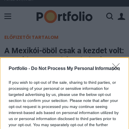
A Paksi Atomerőmű összteljesítménye 226 MW. A Duna vízállá
ELŐFIZETŐI TARTALOM
A Mexikói-öböl csak a kezdet volt:
Donald Trump vérig sértheti a
Közel-Kelet renegát államát
Portfolio -
Do Not Process My Personal Information
If you wish to opt-out of the sale, sharing to third parties, or
Portfolio
processing of your personal or sensitive information for
2025. május 08. 09:17
targeted advertising by us, please use the below opt-out
section to confirm your selection. Please note that after your
Donald Trump amerikai elnök azt tervezi, hogy
opt-out request is processed you may continue seeing
Arábiai-öbölre nevezi át a Perzsa-öbölt, ezzel
interest-based ads based on personal information utilized by
us or personal information disclosed to third parties prior to
kivívva Irán felháborodását - írja a CNN. Trump
your opt-out. You may separately opt-out of the further
második ciklusa elején a Mexikói-öbölt Amerikai-