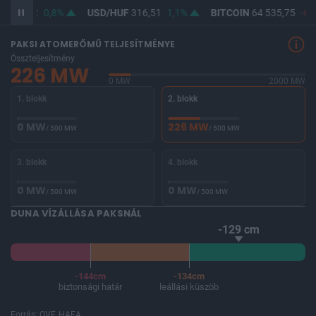
F
364,62
0,8%
USD/HUF
316,51
1,1%
BITCOIN
64 535,75
-0,
PAKSI ATOMERŐMŰ TELJESÍTMÉNYE
Összteljesítmény
226 MW
0 MW
2000 MW
1. blokk
2. blokk
0 MW
226 MW
/ 500 MW
/ 500 MW
3. blokk
4. blokk
0 MW
0 MW
/ 500 MW
/ 500 MW
DUNA VÍZÁLLÁSA PAKSNÁL
-129 cm
-144cm
-134cm
biztonsági határ
leállási küszöb
Forrás: OVF, HAEA