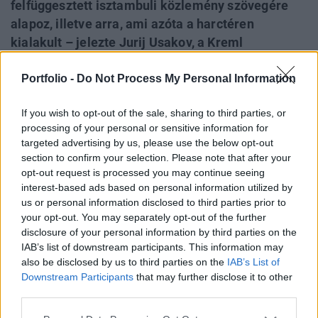
felfüggesztett isztambuli közlemény szövegére
alapoz, illetve arra, ami azóta a harctéren
kialakult – jelezte Jurij Usakov, a Kreml
külpolitikai tanácsadója vasárnap délután. Ez arra
Portfolio -
Do Not Process My Personal Information
utal, hogy a Kreml továbbra is maximalista
hozzáállással készül a várhatóan Isztambulban
If you wish to opt-out of the sale, sharing to third parties, or
újrainduló egyeztetésekre, azaz a lehető legtöbb
processing of your personal or sensitive information for
engedményt akarja kikényszeríteni az ukrán
targeted advertising by us, please use the below opt-out
félből.
section to confirm your selection. Please note that after your
opt-out request is processed you may continue seeing
Vlagyimir Putyin orosz elnök vasárnap
interest-based ads based on personal information utilized by
békemegbeszéléseket javasolt Ukrajnával, amelyek
us or personal information disclosed to third parties prior to
your opt-out. You may separately opt-out of the further
figyelembe vennék a 2022-ben félbehagyott
disclosure of your personal information by third parties on the
megállapodástervezetet és azt a tényt, hogy Oroszország
IAB’s list of downstream participants. This information may
jelenleg Ukrajna területének közel egyötödét ellenőrzi -
also be disclosed by us to third parties on the
IAB’s List of
közölte a Kreml külpolitikai tanácsadója. Volodimir
Downstream Participants
that may further disclose it to other
Zelenszkij ukrán elnök üdvözölte a kezdeményezést, és
third parties.
jelezte, hogy Kijev...