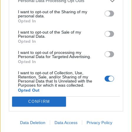
Personal Data Processing Opt Outs
I want to opt-out of the Sharing of my
KEDVES OLVASÓNK!
personal data.
Opted In
A keresett cikk a portfolio.hu hírarchívumához
tartozik, melynek olvasása előfizetéses
I want to opt-out of the Sale of my
Personal Data.
regisztrációhoz kötött.
Opted In
Az előfizetés a következőket tartalmazza:
I want to opt-out of processing my
Portfolio.hu teljes cikkarchívum
Personal Data for Targeted Advertising.
Opted In
Kötéslisták: BÉT elmúlt 2 év napon belüli
kötéslistái
I want to opt-out of Collection, Use,
Retention, Sale, and/or Sharing of my
Personal Data that Is Unrelated with the
Purposes for which it was collected.
Előfizetés
Opted Out
CONFIRM
MÁR ELŐFIZETŐNK VAGY?
BEJELENTKEZÉS
Data Deletion
Data Access
Privacy Policy