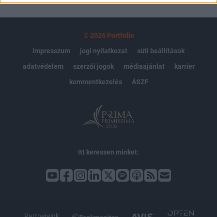
© 2026 Portfolio
impresszum
jogi nyilatkozat
süti beállítások
adatvédelem
szerzői jogok
médiaajánlat
karrier
kommentkezelés
ÁSZF
Itt keressen minket:
Partnereink