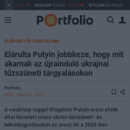
63,17
-0,61%
USD/HUF
314,20
-0,87%
BITCOIN
64 784,07
-0
ELŐFIZETŐI TARTALOM
Elárulta Putyin jobbkeze, hogy mit
akarnak az újrainduló ukrajnai
tűzszüneti tárgyalásokon
Portfolio
2025. május 11. 14:15
A vasárnap reggel Vlagyimir Putyin orosz elnök
által felvetett orosz-ukrán tűzszüneti- és
béketárgyalásokon az orosz fél a 2022-ben