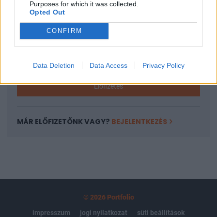
Purposes for which it was collected.
regisztrációhoz kötött.
Opted Out
Az előfizetés a következőket tartalmazza:
CONFIRM
Portfolio.hu teljes cikkarchívum
Kötéslisták: BÉT elmúlt 2 év napon belüli
kötéslistái
Data Deletion
Data Access
Privacy Policy
Előfizetés
MÁR ELŐFIZETŐNK VAGY?
BEJELENTKEZÉS
© 2026 Portfolio
impresszum
jogi nyilatkozat
süti beállítások