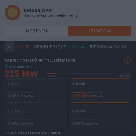
FRISSS APP!
Tény, elemzés, vélemény
MOST NEM
LETÖLTÖM
5,36
-0,01%
USD/HUF
317,07
0,03%
BITCOIN
64 261,36
-0,0
PAKSI ATOMERŐMŰ TELJESÍTMÉNYE
Összteljesítmény
225 MW
0 MW
2000 MW
1. blokk
2. blokk
0 MW
225 MW
/ 500 MW
/ 500 MW
3. blokk
4. blokk
0 MW
0 MW
/ 500 MW
/ 500 MW
DUNA VÍZÁLLÁSA PAKSNÁL