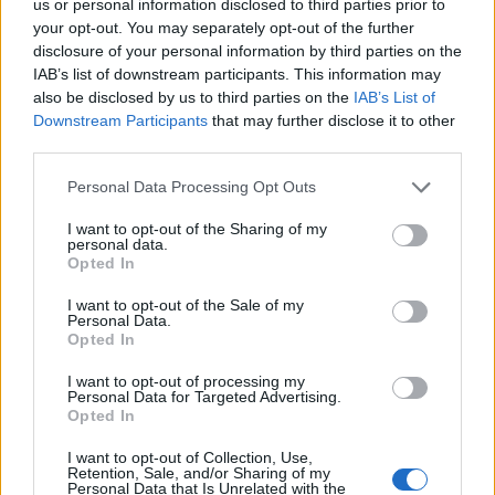
us or personal information disclosed to third parties prior to
Donald Tusk lengyel miniszterelnök bejelentette,
your opt-out. You may separately opt-out of the further
disclosure of your personal information by third parties on the
hogy orosz titkosszolgálatok állnak a 2024
IAB’s list of downstream participants. This information may
májusában Varsóban történt bevásárlóközpont-
also be disclosed by us to third parties on the
IAB’s List of
tűzeset mögött, amely szinte teljesen elpusztította
Downstream Participants
that may further disclose it to other
az épületet – írja a Reuters.
third parties.
A lengyel kormányfő vasárnap az X-en közzétett
Personal Data Processing Opt Outs
bejegyzésében azt írta: Már biztosan tudjuk, hogy a
I want to opt-out of the Sharing of my
Marywilska bevásárlóközpontban keletkezett tűz orosz
personal data.
Opted In
szolgálatok által megrendelt gyújtogatás következménye
volt. Az akciót egy Oroszországban tartózkodó személy
I want to opt-out of the Sale of my
koordinálta. Az elkövetők egy része már őrizetben van, a
Personal Data.
Opted In
többieket azonosították és körözik. Lengyelország...
I want to opt-out of processing my
Personal Data for Targeted Advertising.
KEDVES OLVASÓNK!
Opted In
A keresett cikk a portfolio.hu hírarchívumához
I want to opt-out of Collection, Use,
Retention, Sale, and/or Sharing of my
tartozik, melynek olvasása előfizetéses
Personal Data that Is Unrelated with the