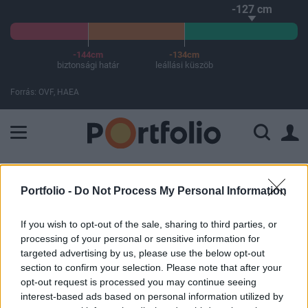
-127 cm
-144cm
-134cm
biztonsági határ
leállási küszöb
Forrás: OVF, HAEA
A Paksi Atomerőmű összteljesítménye 225 MW. A Duna vízállá
ELŐFIZETŐI TARTALOM
Portfolio -
Do Not Process My Personal Information
Súlyos bejelentés: Oroszország
If you wish to opt-out of the sale, sharing to third parties, or
lecsapott Varsóban
processing of your personal or sensitive information for
targeted advertising by us, please use the below opt-out
section to confirm your selection. Please note that after your
Portfolio
opt-out request is processed you may continue seeing
2025. május 12. 06:40
interest-based ads based on personal information utilized by