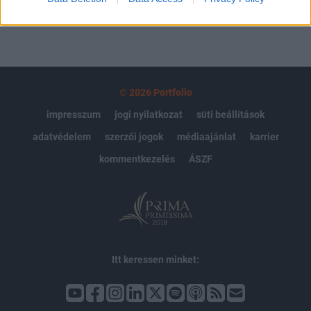
© 2026 Portfolio
impresszum
jogi nyilatkozat
süti beállítások
adatvédelem
szerzői jogok
médiaajánlat
karrier
kommentkezelés
ÁSZF
Itt keressen minket: