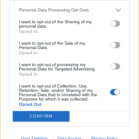
folytatódó orosz támadások tükrében – valóban komolyan
Personal Data Processing Opt Outs
gondolják-e a békefolyamatot....
I want to opt-out of the Sharing of my
personal data.
Opted In
KEDVES OLVASÓNK!
I want to opt-out of the Sale of my
A keresett cikk a portfolio.hu hírarchívumához
Personal Data.
tartozik, melynek olvasása előfizetéses
Opted In
regisztrációhoz kötött.
I want to opt-out of processing my
Personal Data for Targeted Advertising.
Az előfizetés a következőket tartalmazza:
Opted In
Portfolio.hu teljes cikkarchívum
Kötéslisták: BÉT elmúlt 2 év napon belüli
I want to opt-out of Collection, Use,
Retention, Sale, and/or Sharing of my
kötéslistái
Personal Data that Is Unrelated with the
Purposes for which it was collected.
Opted Out
Előfizetés
CONFIRM
MÁR ELŐFIZETŐNK VAGY?
BEJELENTKEZÉS
Data Deletion
Data Access
Privacy Policy