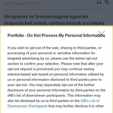
2025. május 25. 20:30
Ukrajnának és Oroszországnak egyaránt
világossá kell tennie, valóban készek-e a békére
és a háború befejezésére – mondta vasárnap Matt
Portfolio -
Do Not Process My Personal Information
Whitaker, az Egyesült Államok NATO-nagykövete.
De egy másik érdekes megjegyzése is volt: a
If you wish to opt-out of the sale, sharing to third parties, or
védelmi szövetség közelgő hágai
processing of your personal or sensitive information for
csúcstalálkozóján napirendre kerülhet egy
targeted advertising by us, please use the below opt-out
javaslat, amely előírná a tagállamok számára a
section to confirm your selection. Please note that after your
GDP 3,5%-ának megfelelő közvetlen védelmi
opt-out request is processed you may continue seeing
interest-based ads based on personal information utilized by
kiadást.
us or personal information disclosed to third parties prior to
your opt-out. You may separately opt-out of the further
A diplomata a Fox News „Sunday Morning Futures” című
disclosure of your personal information by third parties on the
műsorában arról beszélt, hogy a tartós béke eléréséhez
IAB’s list of downstream participants. This information may
Ukrajnának és Oroszországnak közvetlenük kell egyezségre
also be disclosed by us to third parties on the
IAB’s List of
jutnia - írja az MTI. Kiemelte: Donald Trump amerikai elnök
Downstream Participants
that may further disclose it to other
jelenleg azt igyekszik felmérni, hogy a felek – különösen a
third parties.