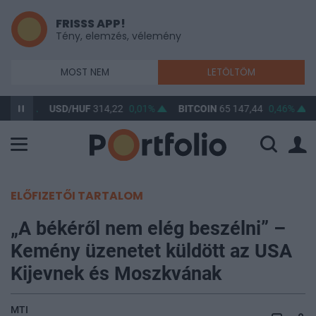
FRISSS APP!
Tény, elemzés, vélemény
MOST NEM
LETÖLTÖM
0,03%
USD/HUF
314,22
0,01%
BITCOIN
65 147,44
0,46%
ELŐFIZETŐI TARTALOM
„A békéről nem elég beszélni” –
Kemény üzenetet küldött az USA
Kijevnek és Moszkvának
MTI