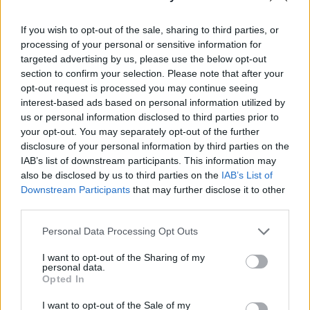
jelentette ki Volodimir Zelenszkij ukrán elnök.
If you wish to opt-out of the sale, sharing to third parties, or
Az elmúlt napokban több cikket is lehetett olvasni arról,
processing of your personal or sensitive information for
hogy az Egyesült Államok nyomására nem fogják
targeted advertising by us, please use the below opt-out
meghívni Ukrajnát az idei NATO-csúcsra, erről kérdezték
section to confirm your selection. Please note that after your
Zelenszkij elnököt mai, Friedrich Merz német kancellárral
opt-out request is processed you may continue seeing
rendezett közös sajtótájékoztatóján. A legfontosabb az,
interest-based ads based on personal information utilized by
us or personal information disclosed to third parties prior to
hogy Ukrajna részt tudjon venni rajta és természetesen a
your opt-out. You may separately opt-out of the further
részvétel eredménye. A véleményem az...
disclosure of your personal information by third parties on the
IAB’s list of downstream participants. This information may
also be disclosed by us to third parties on the
IAB’s List of
KEDVES OLVASÓNK!
Downstream Participants
that may further disclose it to other
third parties.
A keresett cikk a portfolio.hu hírarchívumához
tartozik, melynek olvasása előfizetéses
Personal Data Processing Opt Outs
regisztrációhoz kötött.
I want to opt-out of the Sharing of my
Az előfizetés a következőket tartalmazza:
personal data.
Opted In
Portfolio.hu teljes cikkarchívum
Kötéslisták: BÉT elmúlt 2 év napon belüli
I want to opt-out of the Sale of my