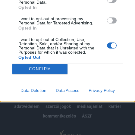
Personal Data.
kötéslistái
Opted In
Előfizetés
I want to opt-out of processing my
Personal Data for Targeted Advertising.
Opted In
I want to opt-out of Collection, Use,
MÁR ELŐFIZETŐNK VAGY?
BEJELENTKEZÉS
Retention, Sale, and/or Sharing of my
Personal Data that Is Unrelated with the
Purposes for which it was collected.
Opted Out
CONFIRM
© 2026 Portfolio
Data Deletion
Data Access
Privacy Policy
impresszum
jogi nyilatkozat
süti beállítások
adatvédelem
szerzői jogok
médiaajánlat
karrier
kommentkezelés
ÁSZF