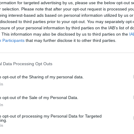
formation for targeted advertising by us, please use the below opt-out s
r selection. Please note that after your opt-out request is processed y
eing interest-based ads based on personal information utilized by us or
disclosed to third parties prior to your opt-out. You may separately opt-
losure of your personal information by third parties on the IAB’s list of
. This information may also be disclosed by us to third parties on the
IA
 nőtt az antiszemitizmus Németországban: a RIAS jel
Participants
that may further disclose it to other third parties.
alékkal több, összesen 8600 antiszemita incidenst reg
t, ami napi 24 esetet jelent.
l Data Processing Opt Outs
 Antiszemita Incidenseket Vizsgáló Szövetségi Egyesület (RIAS) 
ntősen romlott a zsidó közösség biztonsági helyzete Németorszá
o opt-out of the Sharing of my personal data.
pján nyolc szélsőséges erőszakcselekmény, 186 támadás, 443 cé
In
és történt. A legtöbb bejelentés – több mint 7500 eset...
o opt-out of the Sale of my Personal Data.
In
ASÓNK!
to opt-out of processing my Personal Data for Targeted
a portfolio.hu hírarchívumához tartozik, melynek olvasása előf
ing.
In
ötött.