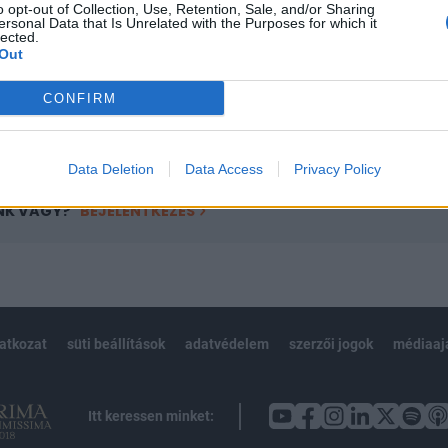
o opt-out of Collection, Use, Retention, Sale, and/or Sharing
övetkezőket tartalmazza:
ersonal Data that Is Unrelated with the Purposes for which it
 teljes cikkarchívum
lected.
Out
 BÉT elmúlt 2 év napon belüli
CONFIRM
Előfizetés
Data Deletion
Data Access
Privacy Policy
NK VAGY?
BEJELENTKEZÉS
latkozat
süti beállítások
adatvédelem
szerzői jogok
médiaaj
Itt keressen minket: