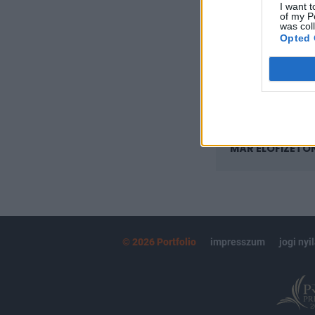
I want t
Az előfizetés a k
of my P
Portfolio.hu
was col
Opted 
Kötéslisták:
kötéslistái
MÁR ELŐFIZETŐ
© 2026 Portfolio
impresszum
jogi nyi