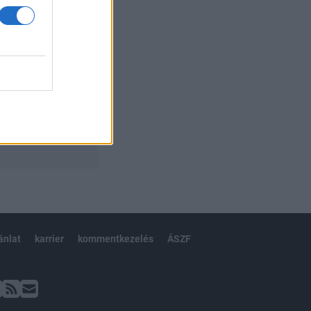
ánlat
karrier
kommentkezelés
ÁSZF