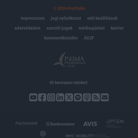
© 2026 Portfolio
impresszum
jogi nyilatkozat
süti beállítások
adatvédelem
szerzői jogok
médiaajánlat
karrier
kommentkezelés
ÁSZF
Itt keressen minket:
Partnereink