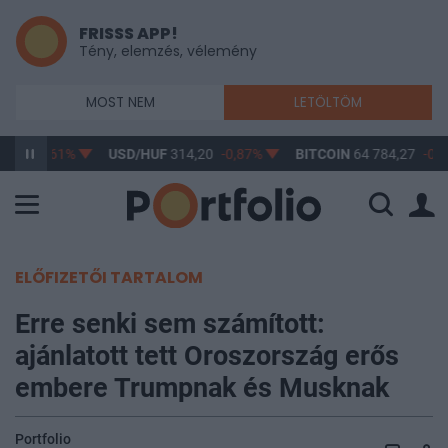
FRISSS APP!
Tény, elemzés, vélemény
MOST NEM
LETÖLTÖM
3,17
-0,61%
USD/HUF
314,20
-0,87%
BITCOIN
64 784,27
-0,1
ELŐFIZETŐI TARTALOM
Erre senki sem számított:
ajánlatott tett Oroszország erős
embere Trumpnak és Musknak
Portfolio