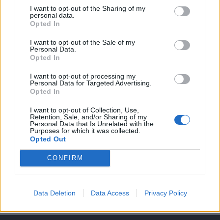
I want to opt-out of the Sharing of my
personal data.
A keresett cikk a portfolio.hu hírarchívumához
Opted In
tartozik, melynek olvasása előfizetéses
regisztrációhoz kötött.
I want to opt-out of the Sale of my
Personal Data.
Opted In
Az előfizetés a következőket tartalmazza:
Portfolio.hu teljes cikkarchívum
I want to opt-out of processing my
Personal Data for Targeted Advertising.
Kötéslisták: BÉT elmúlt 2 év napon belüli
Opted In
kötéslistái
I want to opt-out of Collection, Use,
Retention, Sale, and/or Sharing of my
Előfizetés
Personal Data that Is Unrelated with the
Purposes for which it was collected.
Opted Out
MÁR ELŐFIZETŐNK VAGY?
BEJELENTKEZÉS
CONFIRM
Data Deletion
Data Access
Privacy Policy