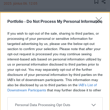
2025. június 06. 12:05
Oroszország több politikusa is felajánlotta
Portfolio -
Do Not Process My Personal Information
„segítségét” a nagy port kavart Elon Musk–Donald
Trump vitában, egyesek már a politikai
If you wish to opt-out of the sale, sharing to third parties, or
menedékjog felajánlásán gondolkodnak – írta
processing of your personal or sensitive information for
meg az orosz állami TASZSZ.
targeted advertising by us, please use the below opt-out
section to confirm your selection. Please note that after your
A tegnapi nap során Elon Musk, a világ leggazdagabb
opt-out request is processed you may continue seeing
embere és Donald Trump, az Amerikai Egyesült Államok
interest-based ads based on personal information utilized by
jelenlegi elnöke összeveszett, és a másikat gyalázó
us or personal information disclosed to third parties prior to
your opt-out. You may separately opt-out of the further
üzeneteket intéztek egymás felé a közösségi médiában.
disclosure of your personal information by third parties on the
Kapcsolódó cikkünk 2025. 06. 06. Trump vs. Musk -
IAB’s list of downstream participants. This information may
Egymásnak ment a világ legnagyobb hatalmú és a
also be disclosed by us to third parties on the
IAB’s List of
leggazdagabb embere 2025. 06. 05. Beszakadt a Tesla,
Downstream Participants
that may further disclose it to other
miután...
third parties.
Personal Data Processing Opt Outs
KEDVES OLVASÓNK!