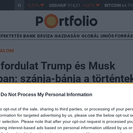
/HUF
363,33
-0,57%
USD/HUF
314,21
-0,87%
BITCOIN
64 710
EFEKTETÉS
BANK
DEVIZA
GAZDASÁG
GLOBÁL
UNIÓS FORRÁ
TALOM
 fordulat Trump és Musk
ban: szánja-bánja a történte
eggazdagabb embere
-
Do Not Process My Personal Information
to opt-out of the sale, sharing to third parties, or processing of your per
formation for targeted advertising by us, please use the below opt-out s
r selection. Please note that after your opt-out request is processed y
eing interest-based ads based on personal information utilized by us or
lliárdos szerdán az X közösségi platformon arról írt,