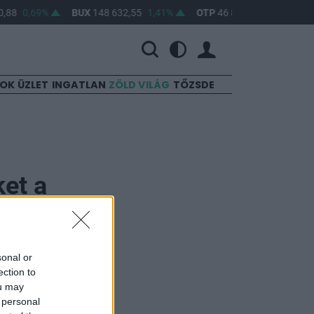
,88
0,69%
BUX
148 632,55
1,41%
OTP
46 890
2,16%
MO
SOK
ÜZLET
INGATLAN
ZÖLD VILÁG
TŐZSDE
ket a
sonal or
ection to
ou may
 personal
 hogy megbánta