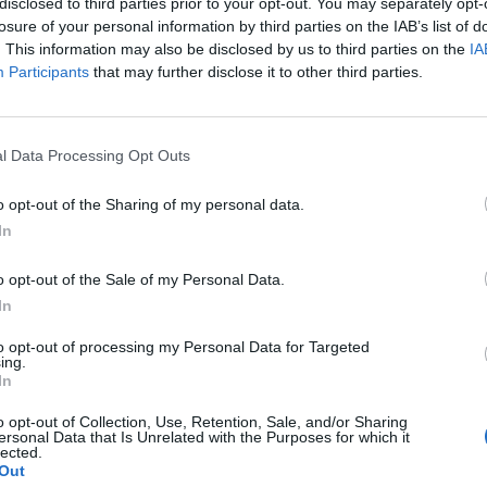
disclosed to third parties prior to your opt-out. You may separately opt-
posztjait Donald Trump amerikai elnökről, mivel azok "
losure of your personal information by third parties on the IAB’s list of
Reuters.
. This information may also be disclosed by us to third parties on the
IA
Participants
that may further disclose it to other third parties.
t heti bejegyzésemet Donald Trump elnökről. Túl messzire men
égi platformján. I regret some of my posts about President las
ldTrump— Elon (Musk) June 11, 2025 Musk azt nem jelezte, hog
l Data Processing Opt Outs
. Musk pár napja többek között "undorító förtelemnek"...
o opt-out of the Sharing of my personal data.
In
ASÓNK!
o opt-out of the Sale of my Personal Data.
a portfolio.hu hírarchívumához tartozik, melynek olvasása előf
In
ötött.
to opt-out of processing my Personal Data for Targeted
övetkezőket tartalmazza:
ing.
 teljes cikkarchívum
In
 BÉT elmúlt 2 év napon belüli
o opt-out of Collection, Use, Retention, Sale, and/or Sharing
ersonal Data that Is Unrelated with the Purposes for which it
lected.
Out
Előfizetés