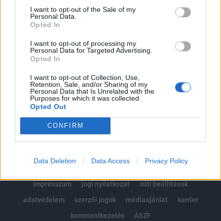
Portfolio.hu teljes cikkarchívum
I want to opt-out of the Sale of my
Personal Data.
Kötéslisták: BÉT elmúlt 2 év napon belüli
Opted In
kötéslistái
I want to opt-out of processing my
Personal Data for Targeted Advertising.
Előfizetés
Opted In
I want to opt-out of Collection, Use,
Retention, Sale, and/or Sharing of my
MÁR ELŐFIZETŐNK VAGY?
BEJELENTKEZÉS
Personal Data that Is Unrelated with the
Purposes for which it was collected.
Opted Out
CONFIRM
Data Deletion
Data Access
Privacy Policy
© 2026 Portfolio
impresszum
jogi nyilatkozat
süti beállítások
adatvédelem
szerzői jogok
médiaajánlat
karrier
kommentkezelés
ÁSZF