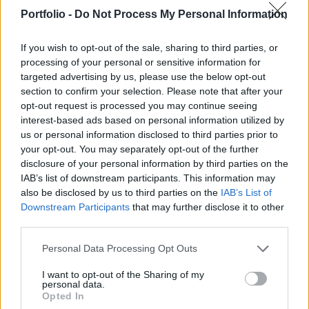
először észleltek egyszerre két kínai repülőgép-
Portfolio -
Do Not Process My Personal Information
hordozót a Csendes-óceánon - közölte Hajasi
Josimasza kormányszóvivő csütörtökön.
If you wish to opt-out of the sale, sharing to third parties, or
processing of your personal or sensitive information for
A japán védelmi minisztérium csütörtöki közleménye
targeted advertising by us, please use the below opt-out
szerint két külön esetről van szó, az egyik szombaton, a
section to confirm your selection. Please note that after your
másik vasárnap történt. Szombaton egy kínai J-15-ös
opt-out request is processed you may continue seeing
interest-based ads based on personal information utilized by
vadászgép, amely a Santung repülőgép-hordozóról szállt
us or personal information disclosed to third parties prior to
föl, mintegy 40 percig követett egy japán P-3C járőrgépet.
your opt-out. You may separately opt-out of the further
Vasárnap egy ugyancsak J-15-ös vadászgép 80 percig
disclosure of your personal information by third parties on the
követett egy szintén P-3C-t, mindössze...
IAB’s list of downstream participants. This information may
also be disclosed by us to third parties on the
IAB’s List of
Downstream Participants
that may further disclose it to other
KEDVES OLVASÓNK!
third parties.
A keresett cikk a portfolio.hu hírarchívumához
Personal Data Processing Opt Outs
tartozik, melynek olvasása előfizetéses
regisztrációhoz kötött.
I want to opt-out of the Sharing of my
personal data.
Opted In
Az előfizetés a következőket tartalmazza: