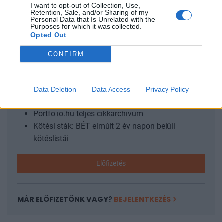
I want to opt-out of Collection, Use,
műveletet Iránnal szemben. A hajnali...
Retention, Sale, and/or Sharing of my
Personal Data that Is Unrelated with the
Purposes for which it was collected.
Opted Out
KEDVES OLVASÓNK!
CONFIRM
A keresett cikk a portfolio.hu hírarchívumához
tartozik, melynek olvasása előfizetéses
regisztrációhoz kötött.
Data Deletion
Data Access
Privacy Policy
Az előfizetés a következőket tartalmazza:
Portfolio.hu teljes cikkarchívum
Kötéslisták: BÉT elmúlt 2 év napon belüli
kötéslistái
Előfizetés
MÁR ELŐFIZETŐNK VAGY?
BEJELENTKEZÉS