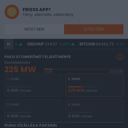
FRISSS APP!
Tény, elemzés, vélemény
MOST NEM
LETÖLTÖM
10
0,38%
USD/HUF
314,57
0,48%
BITCOIN
64 663,75
0,1%
PAKSI ATOMERŐMŰ TELJESÍTMÉNYE
Összteljesítmény
225 MW
0 MW
2000 MW
1. blokk
2. blokk
0 MW
225 MW
/ 500 MW
/ 500 MW
3. blokk
4. blokk
0 MW
0 MW
/ 500 MW
/ 500 MW
DUNA VÍZÁLLÁSA PAKSNÁL