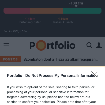
-130 cm
-144cm
-134cm
biztonsági határ
leállási küszöb
Forrás: OVF, HAEA
A Paksi Atomerőmű összteljesítménye 225 MW. A Duna vízállá
FONTOS
Szombaton dönt a Tisza az államfőaspiránsáról, hétfőig még lehet jelölni
Portfolio -
Do Not Process My Personal Information
ELŐFIZETŐI TARTALOM
Kiszivárgott: ez lehet a végső
If you wish to opt-out of the sale, sharing to third parties, or
processing of your personal or sensitive information for
csapás Iránnal szemben –
targeted advertising by us, please use the below opt-out
Egyszer és mindenkorra
section to confirm your selection. Please note that after your