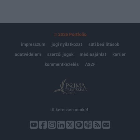
© 2026 Portfolio
impresszum
jogi nyilatkozat
süti beállítások
adatvédelem
szerzői jogok
médiaajánlat
karrier
kommentkezelés
ÁSZF
Itt keressen minket: