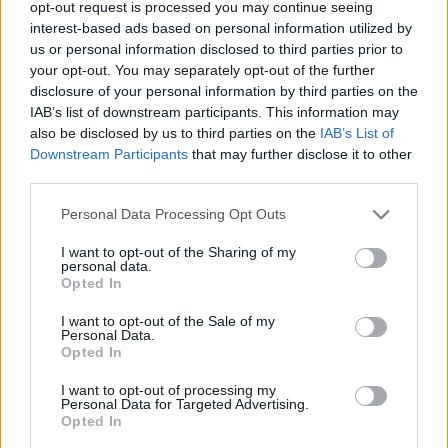
opt-out request is processed you may continue seeing
elintéznék a perzsa országot
interest-based ads based on personal information utilized by
us or personal information disclosed to third parties prior to
your opt-out. You may separately opt-out of the further
Portfolio
disclosure of your personal information by third parties on the
2025. június 13. 16:10
IAB’s list of downstream participants. This information may
also be disclosed by us to third parties on the
IAB’s List of
Nem kizárt, hogy Izrael célja a rezsimváltás
Downstream Participants
that may further disclose it to other
Iránban, lehetséges, hogy a katonai műveletek
third parties.
végkimenetele az ország politikai
Personal Data Processing Opt Outs
berendezkedésének gyökeres megváltoztatása
lesz – mondták el a Fehér Házhoz köthető
I want to opt-out of the Sharing of my
personal data.
források a CNN-nek.
Opted In
A lap forrásai azt mondták, hogy nincs „közvetlen
I want to opt-out of the Sale of my
Personal Data.
hírszerzési információjuk” arról, hogy Izrael valóban
Opted In
rezsimváltó műveletet indított volna, viszont Jeruzsálem
I want to opt-out of processing my
valószínűleg „meglátta a lehetőséget" a teheráni vezetés
Personal Data for Targeted Advertising.
lecserélésére. Azt is hozzátették, hogy nem tudni, Donald
Opted In
Trump elnök mennyiben támogatna egy rezsimváltó