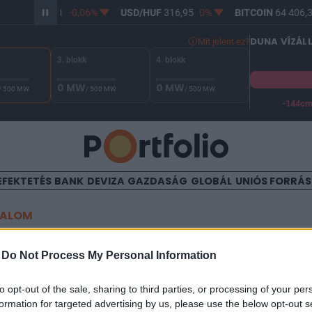
R/HUF
365,21
-0,06%
USD/HUF
316,95
0%
BITCOIN
64 406,3
DUNA VÍZÁL
Mit jelent ez?
3. blokk
4. blokk
0 MW
0 MW
/ 500 MW
/ 500 MW
/ 500 MW
-144c
A Duna vízállása Paksnál -128 cm. A biztonsági határ -144 cm,
EFEKTETÉS
BANK
DEVIZA
GAZDASÁG
GLOBÁL
UNIÓS FORRÁ
TALOM
tte Izrael: Teherán gyakorla
-
Do Not Process My Personal Information
, indul a csapás Irán főváros
to opt-out of the sale, sharing to third parties, or processing of your per
formation for targeted advertising by us, please use the below opt-out s