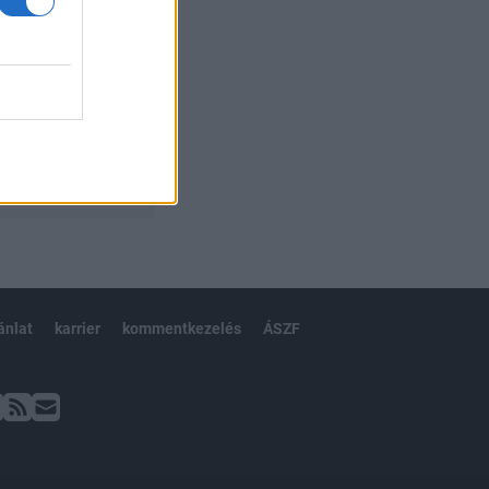
ánlat
karrier
kommentkezelés
ÁSZF