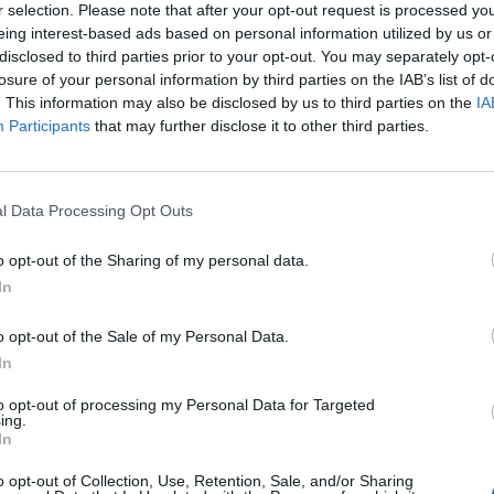
r selection. Please note that after your opt-out request is processed y
eing interest-based ads based on personal information utilized by us or
disclosed to third parties prior to your opt-out. You may separately opt-
losure of your personal information by third parties on the IAB’s list of
 „megnyitotta az utat” Teherán, Irán fővárosa felé, ha
. This information may also be disclosed by us to third parties on the
IA
érség ellen – jelentette be ma délelőtt Ejál Zamir izrae
Participants
that may further disclose it to other third parties.
aj, a légierő parancsnoka.
 azt mondta: a teheráni légvédelmet gyakorlatilag leszerelték, 
l Data Processing Opt Outs
ierő vadászbombázói elkezdik támadni az iráni főváros körüli cé
Izrael számos légicsapás és dróncsapást végrehajtott már Teherá
o opt-out of the Sharing of my personal data.
 Merdabád reptér légvédelmét és a vadászgépeket...
In
o opt-out of the Sale of my Personal Data.
ASÓNK!
In
a portfolio.hu hírarchívumához tartozik, melynek olvasása előf
to opt-out of processing my Personal Data for Targeted
ötött.
ing.
In
övetkezőket tartalmazza:
o opt-out of Collection, Use, Retention, Sale, and/or Sharing
 teljes cikkarchívum