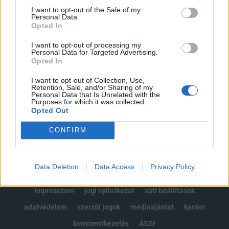
Portfolio.hu teljes cikkarchívum
I want to opt-out of the Sale of my
Personal Data.
Kötéslisták: BÉT elmúlt 2 év napon belüli
Opted In
kötéslistái
I want to opt-out of processing my
Personal Data for Targeted Advertising.
Előfizetés
Opted In
I want to opt-out of Collection, Use,
Retention, Sale, and/or Sharing of my
MÁR ELŐFIZETŐNK VAGY?
BEJELENTKEZÉS
Personal Data that Is Unrelated with the
Purposes for which it was collected.
Opted Out
CONFIRM
Data Deletion
Data Access
Privacy Policy
© 2026 Portfolio
impresszum
jogi nyilatkozat
süti beállítások
adatvédelem
szerzői jogok
médiaajánlat
karrier
kommentkezelés
ÁSZF