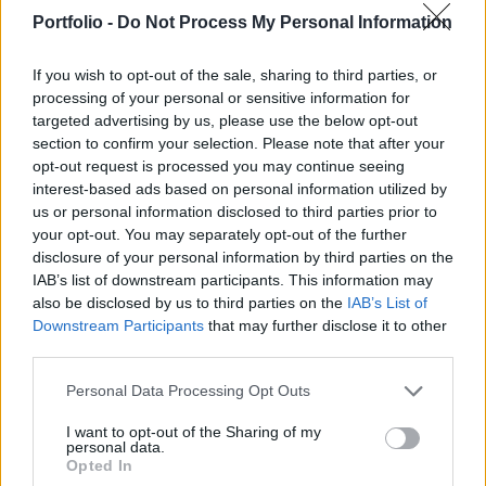
második legmagasabb párttisztségébe, aki
Portfolio -
Do Not Process My Personal Information
rendszeresen bírálja Keir Starmer
miniszterelnököt, a párt vezetőjét.
If you wish to opt-out of the sale, sharing to third parties, or
processing of your personal or sensitive information for
A párttagság és a Munkáspárttal szövetséges
targeted advertising by us, please use the below opt-out
szakszervezetek szavazatainak eredményét szombaton
section to confirm your selection. Please note that after your
hirdették ki. Az összesítés alapján Lucy Powell 87 407,
opt-out request is processed you may continue seeing
interest-based ads based on personal information utilized by
versenytársa, a kormány által favorizált Bridget Phillipson
us or personal information disclosed to third parties prior to
73 536 voksot gyűjtött. A vezetőhelyettes-választás
your opt-out. You may separately opt-out of the further
közvetlen előzményeként szeptember elején lemondott
disclosure of your personal information by third parties on the
miniszterelnök-helyettesi tisztségéről Angela Rayner...
IAB’s list of downstream participants. This information may
also be disclosed by us to third parties on the
IAB’s List of
Downstream Participants
that may further disclose it to other
KEDVES OLVASÓNK!
third parties.
A keresett cikk a portfolio.hu hírarchívumához
Personal Data Processing Opt Outs
tartozik, melynek olvasása előfizetéses
regisztrációhoz kötött.
I want to opt-out of the Sharing of my
personal data.
Opted In
Az előfizetés a következőket tartalmazza: