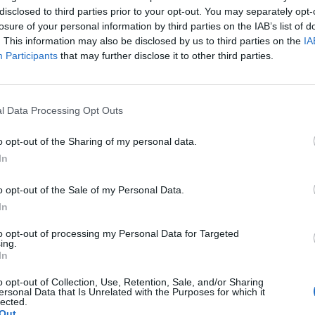
disclosed to third parties prior to your opt-out. You may separately opt-
losure of your personal information by third parties on the IAB’s list of
érték Odessza térségét, egy nő életét vesztette, mik
. This information may also be disclosed by us to third parties on the
IA
miatt tiltakozó lakosok útlezárásokat tartanak.
Participants
that may further disclose it to other third parties.
n végrehajtott csütörtöki orosz csapások során egy nő életét ve
 haladt át a kikötővárostól délnyugatra. A támadásban a nő há
l Data Processing Opt Outs
 Oleh Kiper, Odessza megye kormányzója a Telegramon. A kormá
ásoktól szenvedő lakosokat, hogy tanúsítsanak türelmet...
o opt-out of the Sharing of my personal data.
In
ASÓNK!
o opt-out of the Sale of my Personal Data.
a portfolio.hu hírarchívumához tartozik, melynek olvasása előf
In
ötött.
to opt-out of processing my Personal Data for Targeted
ing.
övetkezőket tartalmazza:
In
 teljes cikkarchívum
 BÉT elmúlt 2 év napon belüli
o opt-out of Collection, Use, Retention, Sale, and/or Sharing
ersonal Data that Is Unrelated with the Purposes for which it
lected.
Out