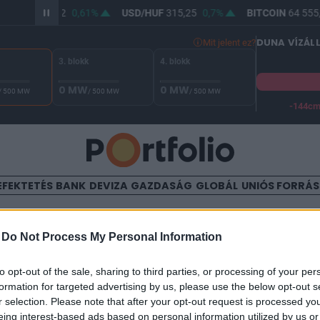
R/HUF
363,92
0,61%
USD/HUF
315,25
0,7%
BITCOIN
64 555,
DUNA VÍZÁL
Mit jelent ez?
3. blokk
4. blokk
0 MW
0 MW
/ 500 MW
/ 500 MW
/ 500 MW
-144c
A Duna vízállása Paksnál -130 cm. A biztonsági határ -144 cm,
EFEKTETÉS
BANK
DEVIZA
GAZDASÁG
GLOBÁL
UNIÓS FORRÁ
TALOM
-
Do Not Process My Personal Information
madások érték Odessza tér
to opt-out of the sale, sharing to third parties, or processing of your per
formation for targeted advertising by us, please use the below opt-out s
r selection. Please note that after your opt-out request is processed y
:59
eing interest-based ads based on personal information utilized by us or