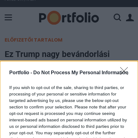
A Paksi Atomerőmű összteljesítménye 226 MW. A Duna vízállá
ELŐFIZETŐI TARTALOM
Ez Trump nagy bevándorlási
terve: tízezreket zárna raktárakba
Portfolio -
Do Not Process My Personal Information
Portfolio
2025. december 25. 09:04
If you wish to opt-out of the sale, sharing to third parties, or
processing of your personal or sensitive information for
targeted advertising by us, please use the below opt-out
A Trump-adminisztráció magánvállalkozókat
section to confirm your selection. Please note that after your
keres az amerikai bevándorlási fogvatartási
opt-out request is processed you may continue seeing
rendszer teljes átalakításához: ipari
interest-based ads based on personal information utilized by
us or personal information disclosed to third parties prior to
raktárépületeket újítanának fel, amelyekben
your opt-out. You may separately opt-out of the further
egyszerre több mint 80 ezer embert tarthatnának