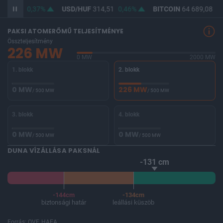
363,06
0,37%
USD/HUF
314,51
0,46%
BITCOIN
64 689,08
0,
PAKSI ATOMERŐMŰ TELJESÍTMÉNYE
Összteljesítmény
226 MW
0 MW
2000 MW
1. blokk
2. blokk
0 MW
226 MW
/ 500 MW
/ 500 MW
3. blokk
4. blokk
0 MW
0 MW
/ 500 MW
/ 500 MW
DUNA VÍZÁLLÁSA PAKSNÁL
-131 cm
-144cm
-134cm
biztonsági határ
leállási küszöb
Forrás: OVF, HAEA