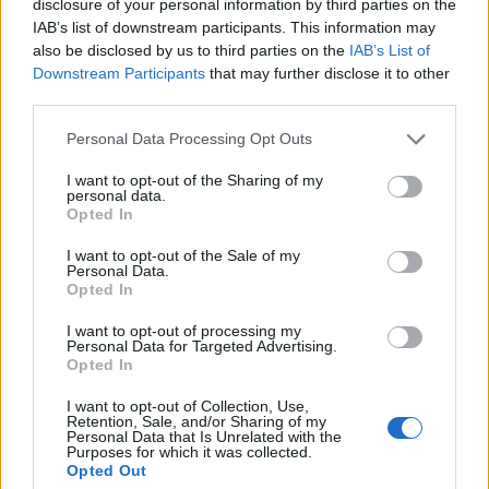
disclosure of your personal information by third parties on the
fogva – derül ki a Washington Post által
IAB’s list of downstream participants. This information may
megszerzett előzetes pályázati dokumentumból.
also be disclosed by us to third parties on the
IAB’s List of
Downstream Participants
that may further disclose it to other
A Bevándorlási és Vámügyi Hivatal (ICE) célja a
third parties.
kitoloncolások felgyorsítása egy átalakított, központosított
Personal Data Processing Opt Outs
rendszerrel. Az újonnan letartóztatott bevándorlókat
először néhány hétre feldolgozóközpontokba vinnék.
I want to opt-out of the Sharing of my
personal data.
Onnan hét nagyméretű raktárépület valamelyikébe
Opted In
irányítanák őket, ahol 5000–10 000 embert tartanának
fogva a kitoloncolásig. A nagy raktárakat Virginia...
I want to opt-out of the Sale of my
Personal Data.
Opted In
KEDVES OLVASÓNK!
I want to opt-out of processing my
Personal Data for Targeted Advertising.
A keresett cikk a portfolio.hu hírarchívumához
Opted In
tartozik, melynek olvasása előfizetéses
I want to opt-out of Collection, Use,
regisztrációhoz kötött.
Retention, Sale, and/or Sharing of my
Personal Data that Is Unrelated with the
Purposes for which it was collected.
Az előfizetés a következőket tartalmazza:
Opted Out
Portfolio.hu teljes cikkarchívum