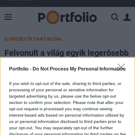
A Paksi Atomerőmű összteljesítménye 226 MW. A Duna vízállá
ELŐFIZETŐI TARTALOM
Felvonult a világ egyik legerősebb
hadereje: zúgnak a rakéták,
Portfolio -
Do Not Process My Personal Information
Amerika csak nézi az
eseményeket
If you wish to opt-out of the sale, sharing to third parties, or
processing of your personal or sensitive information for
targeted advertising by us, please use the below opt-out
Portfolio
section to confirm your selection. Please note that after your
2025. december 30. 09:06
opt-out request is processed you may continue seeing
interest-based ads based on personal information utilized by
Immár második napja tart a hadgyakorlat Tajvan
us or personal information disclosed to third parties prior to
körül Kína partjainál, amelyen éleslövészeti
your opt-out. You may separately opt-out of the further
disclosure of your personal information by third parties on the