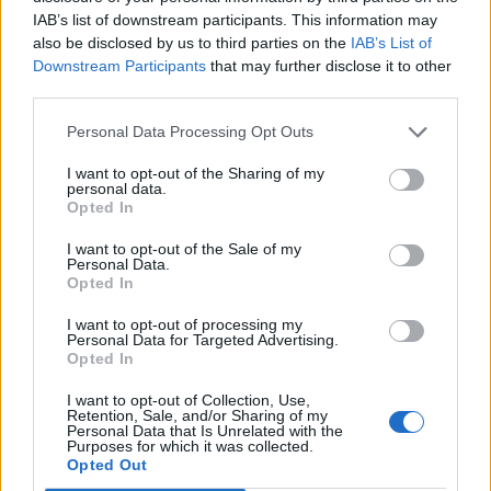
rakétateszteket is végrehajtanak – írja a Japan
IAB’s list of downstream participants. This information may
Times.
also be disclosed by us to third parties on the
IAB’s List of
Downstream Participants
that may further disclose it to other
2025 év végére Kína ismételten hadgyakorlatot hajt végre a
third parties.
Tajvan körüli vizeken, gyakorlatilag teljesen körülzárva a
szigetet. Lényegében ez is a célja a műveletnek, a „kvázi
Personal Data Processing Opt Outs
független” terület elvágása a külső segítségtől, amely egy
I want to opt-out of the Sharing of my
katonai invázió esetén a térségi partnerektől, illetve az
personal data.
Opted In
Egyesült Államoktól érkezhetne. Li Hszi főkapitány, a Keleti
Hadszíntér...
I want to opt-out of the Sale of my
Personal Data.
Opted In
KEDVES OLVASÓNK!
I want to opt-out of processing my
Personal Data for Targeted Advertising.
A keresett cikk a portfolio.hu hírarchívumához
Opted In
tartozik, melynek olvasása előfizetéses
I want to opt-out of Collection, Use,
regisztrációhoz kötött.
Retention, Sale, and/or Sharing of my
Personal Data that Is Unrelated with the
Az előfizetés a következőket tartalmazza:
Purposes for which it was collected.
Opted Out
Portfolio.hu teljes cikkarchívum