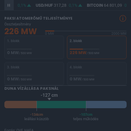
F
365,77
0,1%
USD/HUF
317,28
0,1%
BITCOIN
64 801,09
0,8
PAKSI ATOMERŐMŰ TELJESÍTMÉNYE
Összteljesítmény
226 MW
0 MW
2000 MW
1. blokk
2. blokk
0 MW
226 MW
/ 500 MW
/ 500 MW
3. blokk
4. blokk
0 MW
0 MW
/ 500 MW
/ 500 MW
DUNA VÍZÁLLÁSA PAKSNÁL
-127 cm
-134cm
-107cm
leállási küszöb
teljes működés
Forrás: OVF, HAEA