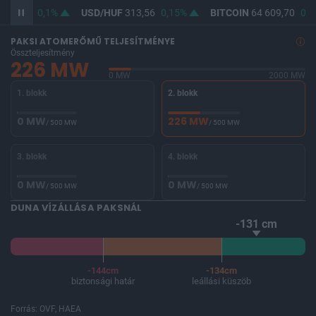
362,10
0,1%
USD/HUF
313,56
0,15%
BITCOIN
64 609,70
0,0
PAKSI ATOMERŐMŰ TELJESÍTMÉNYE
Összteljesítmény
226 MW
0 MW
2000 MW
1. blokk
2. blokk
0 MW
226 MW
/ 500 MW
/ 500 MW
3. blokk
4. blokk
0 MW
0 MW
/ 500 MW
/ 500 MW
DUNA VÍZÁLLÁSA PAKSNÁL
-131 cm
-144cm
-134cm
biztonsági határ
leállási küszöb
Forrás: OVF, HAEA