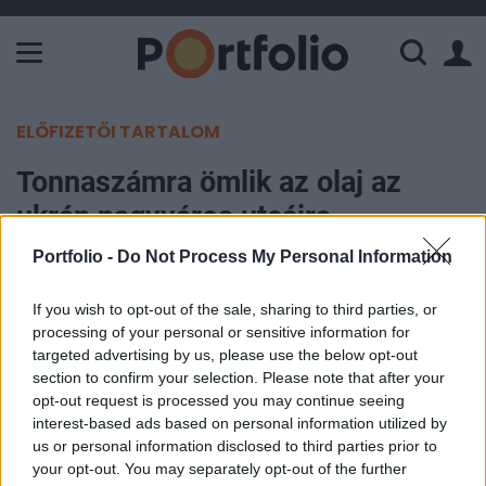
A Paksi Atomerőmű összteljesítménye 226 MW. A Duna vízállá
ELŐFIZETŐI TARTALOM
Tonnaszámra ömlik az olaj az
ukrán nagyváros utcáira -
Amerikai cég gyárát találták el az
Portfolio -
Do Not Process My Personal Information
orosz drónok
If you wish to opt-out of the sale, sharing to third parties, or
processing of your personal or sensitive information for
Portfolio
targeted advertising by us, please use the below opt-out
2026. január 05. 16:32
section to confirm your selection. Please note that after your
opt-out request is processed you may continue seeing
Orosz drónok csaptak le január 5-én Dnyipróra, a
interest-based ads based on personal information utilized by
us or personal information disclosed to third parties prior to
Dnyipropetrovszki területen, a támadásban pedig
your opt-out. You may separately opt-out of the further
egy amerikai tulajdonú vállalat létesítménye is