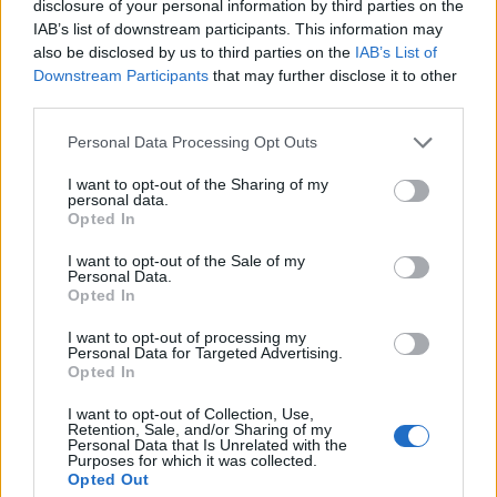
disclosure of your personal information by third parties on the
megsérült számolt be a Kyiv Independent.
IAB’s list of downstream participants. This information may
also be disclosed by us to third parties on the
IAB’s List of
Agrárszektor Konferencia 2026Valamennyi „forró”
Downstream Participants
that may further disclose it to other
agrártémával foglalkozik a Portfolio Csoport Agrárszektor
third parties.
Konferenciája december 1-2-3-án Siófokon. Jelentkezzen
Personal Data Processing Opt Outs
Ön is az év kihagyhatatlan agrárszakmai
csúcsrendezvényére!Információ és jelentkezésAz érintett
I want to opt-out of the Sharing of my
personal data.
üzem a Missouri állambeli Saint Louisi székhellyel
Opted In
rendelkező Bunge agrárvállalathoz tartozik. Filatov nem
részletezte...
I want to opt-out of the Sale of my
Personal Data.
Opted In
KEDVES OLVASÓNK!
I want to opt-out of processing my
Personal Data for Targeted Advertising.
A keresett cikk a portfolio.hu hírarchívumához
Opted In
tartozik, melynek olvasása előfizetéses
I want to opt-out of Collection, Use,
regisztrációhoz kötött.
Retention, Sale, and/or Sharing of my
Personal Data that Is Unrelated with the
Purposes for which it was collected.
Az előfizetés a következőket tartalmazza:
Opted Out
Portfolio.hu teljes cikkarchívum