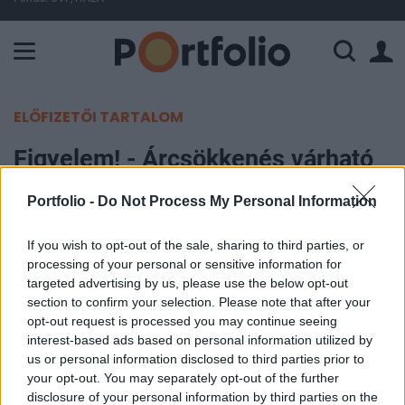
A Paksi Atomerőmű összteljesítménye 224 MW. A Duna vízállá
ELŐFIZETŐI TARTALOM
Figyelem! - Árcsökkenés várható
a használt lakások piacán
Portfolio -
Do Not Process My Personal Information
Portfolio
If you wish to opt-out of the sale, sharing to third parties, or
2006. február 02. 11:25
processing of your personal or sensitive information for
targeted advertising by us, please use the below opt-out
Változatlanul a lakáspiac megítélése a
section to confirm your selection. Please note that after your
opt-out request is processed you may continue seeing
legpesszimistább, ugyanakkor bizonyos
interest-based ads based on personal information utilized by
szegmensekben élénkülő kereslettel
us or personal information disclosed to third parties prior to
szembesülhetnek az eladók, mind az új-, mind a
your opt-out. You may separately opt-out of the further
használt lakás szegmensben valamelyest
disclosure of your personal information by third parties on the