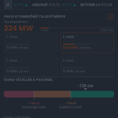
364,50
0,77%
USD/HUF
316,12
0,97%
BITCOIN
64 872,45
0,
PAKSI ATOMERŐMŰ TELJESÍTMÉNYE
Összteljesítmény
224 MW
0 MW
2000 MW
1. blokk
2. blokk
0 MW
224 MW
/ 500 MW
/ 500 MW
3. blokk
4. blokk
0 MW
0 MW
/ 500 MW
/ 500 MW
DUNA VÍZÁLLÁSA PAKSNÁL
-130 cm
-144cm
-134cm
biztonsági határ
leállási küszöb
Forrás: OVF, HAEA