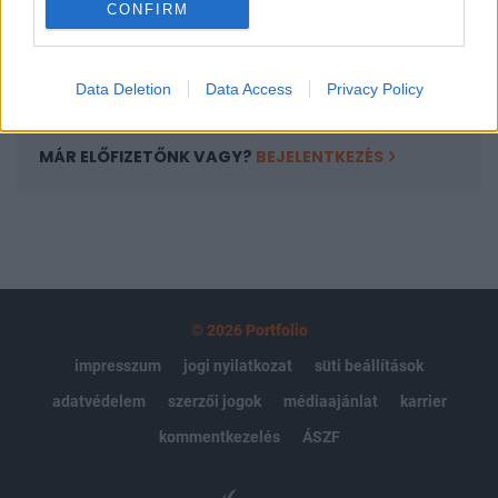
CONFIRM
kötéslistái
Előfizetés
Data Deletion
Data Access
Privacy Policy
MÁR ELŐFIZETŐNK VAGY?
BEJELENTKEZÉS
© 2026 Portfolio
impresszum
jogi nyilatkozat
süti beállítások
adatvédelem
szerzői jogok
médiaajánlat
karrier
kommentkezelés
ÁSZF