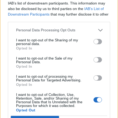
IAB’s list of downstream participants. This information may
mérséklődhet a túlkínálat idén
also be disclosed by us to third parties on the
IAB’s List of
Downstream Participants
that may further disclose it to other
- derül ki a GKI Rt., az AL Holding valamint az Ingatlan és
third parties.
Befektetés hagyományosan negyedévente publikált
legfrissebb közös felmérése alapján. A reprezentatív minta
Personal Data Processing Opt Outs
alapján a használt lakások esetében minden körzetben
I want to opt-out of the Sharing of my
árcsökkenésre lehet számítani, az új beruházások esetében
personal data.
némi árnövekedésre is lehet esély. A bérleti díjak várható
Opted In
növekedése némileg magasabb...
I want to opt-out of the Sale of my
Personal Data.
Opted In
KEDVES OLVASÓNK!
I want to opt-out of processing my
A keresett cikk a portfolio.hu hírarchívumához
Personal Data for Targeted Advertising.
Opted In
tartozik, melynek olvasása előfizetéses
regisztrációhoz kötött.
I want to opt-out of Collection, Use,
Retention, Sale, and/or Sharing of my
Personal Data that Is Unrelated with the
Az előfizetés a következőket tartalmazza:
Purposes for which it was collected.
Portfolio.hu teljes cikkarchívum
Opted Out
Kötéslisták: BÉT elmúlt 2 év napon belüli