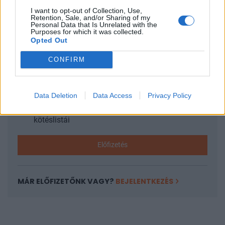
I want to opt-out of Collection, Use,
Retention, Sale, and/or Sharing of my
KEDVES OLVASÓNK!
Personal Data that Is Unrelated with the
Purposes for which it was collected.
A keresett cikk a portfolio.hu hírarchívumához
Opted Out
tartozik, melynek olvasása előfizetéses
CONFIRM
regisztrációhoz kötött.
Az előfizetés a következőket tartalmazza:
Portfolio.hu teljes cikkarchívum
Data Deletion
Data Access
Privacy Policy
Kötéslisták: BÉT elmúlt 2 év napon belüli
kötéslistái
Előfizetés
MÁR ELŐFIZETŐNK VAGY?
BEJELENTKEZÉS