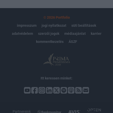
© 2026 Portfolio
impresszum
jogi nyilatkozat
süti beállítások
adatvédelem
szerzői jogok
médiaajánlat
karrier
kommentkezelés
ÁSZF
Itt keressen minket:
Partnereink