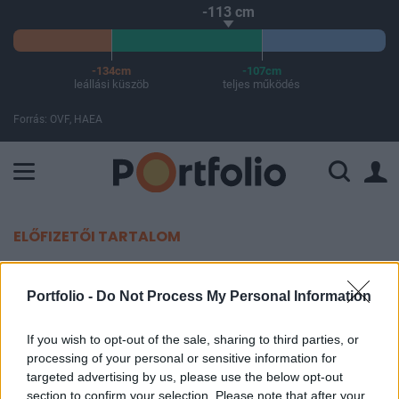
-113 cm
-134cm
-107cm
leállási küszöb
teljes működés
Forrás: OVF, HAEA
A Paksi Atomerőmű összteljesítménye 437 MW. A Duna vízállá
ELŐFIZETŐI TARTALOM
Utolsó felvonásához érkezett a
Portfolio -
Do Not Process My Personal Information
Margit híd felújítása - Közeleg az
átadás
If you wish to opt-out of the sale, sharing to third parties, or
processing of your personal or sensitive information for
targeted advertising by us, please use the below opt-out
Portfolio
section to confirm your selection. Please note that after your