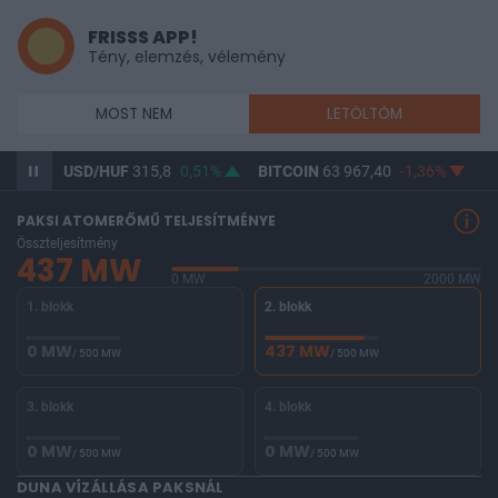
FRISSS APP!
Tény, elemzés, vélemény
MOST NEM
LETÖLTÖM
37%
USD/HUF
315,8
0,51%
BITCOIN
63 967,40
-1,36%
BU
PAKSI ATOMERŐMŰ TELJESÍTMÉNYE
Összteljesítmény
437 MW
0 MW
2000 MW
1. blokk
2. blokk
0 MW
437 MW
/ 500 MW
/ 500 MW
3. blokk
4. blokk
0 MW
0 MW
/ 500 MW
/ 500 MW
DUNA VÍZÁLLÁSA PAKSNÁL