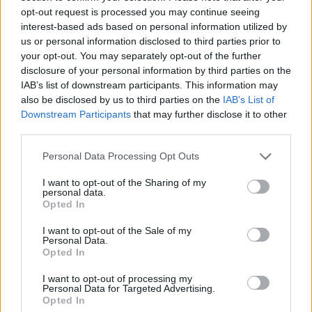
2011. szeptember 01. 10:47
opt-out request is processed you may continue seeing
interest-based ads based on personal information utilized by
A felújítás mostani állása szerint szeptember első
us or personal information disclosed to third parties prior to
hetében birtokba vehetik a gyalogosok és a
your opt-out. You may separately opt-out of the further
disclosure of your personal information by third parties on the
kerékpárosok a Margit hidat. A műszaki átadás-
IAB’s list of downstream participants. This information may
átvétel is szeptember elején kezdődik, a hivatalos
also be disclosed by us to third parties on the
IAB’s List of
átadás várhatóan októberig is elhúzódhat, a
Downstream Participants
that may further disclose it to other
műemléki restaurálásról és parképítésről nem is
third parties.
szólva. Az eredeti véghatáridő fél évvel korábban,
Personal Data Processing Opt Outs
március 31-én volt, írja az Index .
I want to opt-out of the Sharing of my
personal data.
Most már valóban a végéhez közeledik a Margit híd
Opted In
felújítása: szeptember első hetében átadhatják a híd északi
oldalán húzódó járdát-kerékpárutat is, valamint megnyitják
I want to opt-out of the Sale of my
Personal Data.
a budai hídfő alatti biciklis alagutat. A szeptemberben
Opted In
kezdődő műszaki átadás-átvételi eljárás azonban
elhúzódhat októberig, sőt a kapcsolódó (de forgalmat már
I want to opt-out of processing my
Personal Data for Targeted Advertising.
nagyon nem zavaró) beruházások...
Opted In