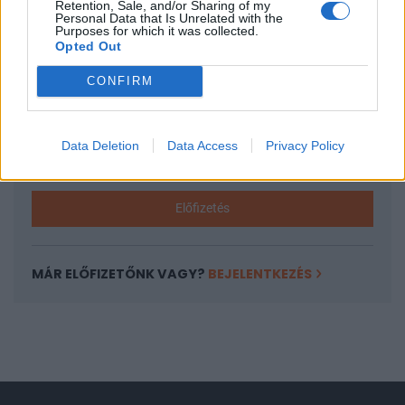
Retention, Sale, and/or Sharing of my
A keresett cikk a portfolio.hu hírarchívumához
Personal Data that Is Unrelated with the
Purposes for which it was collected.
tartozik, melynek olvasása előfizetéses
Opted Out
regisztrációhoz kötött.
CONFIRM
Az előfizetés a következőket tartalmazza:
Portfolio.hu teljes cikkarchívum
Kötéslisták: BÉT elmúlt 2 év napon belüli
Data Deletion
Data Access
Privacy Policy
kötéslistái
Előfizetés
MÁR ELŐFIZETŐNK VAGY?
BEJELENTKEZÉS