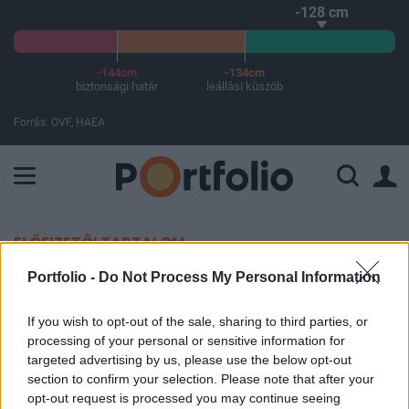
-128 cm
-144cm
-134cm
biztonsági határ
leállási küszöb
Forrás: OVF, HAEA
A Paksi Atomerőmű összteljesítménye 225 MW. A Duna vízállá
ELŐFIZETŐI TARTALOM
Portfolio -
Do Not Process My Personal Information
Eladta közép-európai szállodáit az
Accor
If you wish to opt-out of the sale, sharing to third parties, or
processing of your personal or sensitive information for
targeted advertising by us, please use the below opt-out
MTI
section to confirm your selection. Please note that after your
2015. január 08. 15:22
opt-out request is processed you may continue seeing