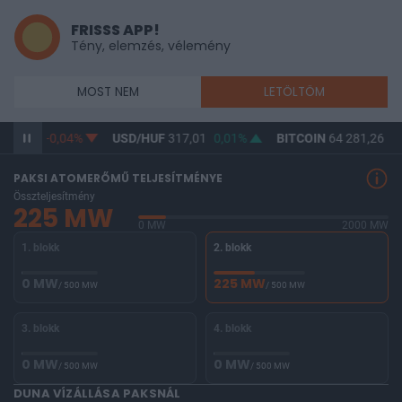
FRISSS APP!
Tény, elemzés, vélemény
MOST NEM
LETÖLTÖM
365,28
-0,04%
USD/HUF
317,01
0,01%
BITCOIN
64 281,26
-0
PAKSI ATOMERŐMŰ TELJESÍTMÉNYE
Összteljesítmény
225 MW
0 MW
2000 MW
1. blokk
2. blokk
0 MW
225 MW
/ 500 MW
/ 500 MW
3. blokk
4. blokk
0 MW
0 MW
/ 500 MW
/ 500 MW
DUNA VÍZÁLLÁSA PAKSNÁL