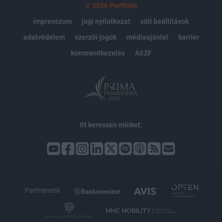
© 2026 Portfolio
impresszum
jogi nyilatkozat
süti beállítások
adatvédelem
szerzői jogok
médiaajánlat
karrier
kommentkezelés
ÁSZF
Itt keressen minket:
Partnereink