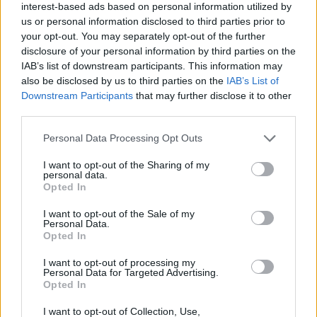
interest-based ads based on personal information utilized by
Megállapodást kötött a francia Accor szállodalánc
us or personal information disclosed to third parties prior to
az érdekeltségébe tartozó lengyel Orbis
your opt-out. You may separately opt-out of the further
disclosure of your personal information by third parties on the
szállodacsoporttal az Accor 46 kelet-közép-
IAB’s list of downstream participants. This information may
európai szállodájának átvételéről; a 142,3 millió
also be disclosed by us to third parties on the
IAB’s List of
eurós ügylet eredményeként az Orbis a régió 16
Downstream Participants
that may further disclose it to other
országában kizárólagosan képviselheti az Accor
third parties.
összes márkáját - közölte az Orbis.
Personal Data Processing Opt Outs
Az Accor szállodalánc még tavaly októberben jelentette be,
I want to opt-out of the Sharing of my
hogy el akarja adni kelet-közép-európai érdekeltségeit, az
personal data.
Opted In
eladásra kínált szállodák egy része saját tulajdonú, részben
pedig lízing és franchise szerződések alapján működtetett.
I want to opt-out of the Sale of my
Personal Data.
Az Accor november végéig kizárólagos tárgyalási jogot
Opted In
biztosított az Orbisnak. A január 7-én aláírt megállapodás
eredményeként...
I want to opt-out of processing my
Personal Data for Targeted Advertising.
Opted In
KEDVES OLVASÓNK!
I want to opt-out of Collection, Use,