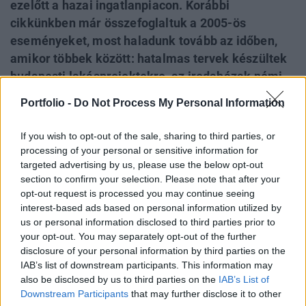
ezelőtt a hazai ingatlanpiacon. Korábbi
cikkünkben már összefoglaltuk a 2005-ös
eseményeket, most haladunk tovább az időben,
amikor többek között: hatalmas tervek készültek
budapesti lakásprojektekre, az irodaházak némi
túlzással kongottak az ürességtől, a retail piacon
Portfolio -
Do Not Process My Personal Information
beindult az élet az Andrássy úton, illetve
elkezdték talán az egyetlen olyan
If you wish to opt-out of the sale, sharing to third parties, or
városrészfejlesztési projektet, ami túl tudta élni a
processing of your personal or sensitive information for
válaságot, és átalakításokkal, illetve csúszással,
targeted advertising by us, please use the below opt-out
section to confirm your selection. Please note that after your
de hamarosan a végéhez ér. Lássuk, mi történt a
opt-out request is processed you may continue seeing
második Property Investment Forumon és 2006-
interest-based ads based on personal information utilized by
ban a hazai ingatlanpiacon!
us or personal information disclosed to third parties prior to
your opt-out. You may separately opt-out of the further
Miről szólt 2006-ban a konferencia? A kétezres évek
disclosure of your personal information by third parties on the
közepén a régió kereskedelmi ingatlanpiacának alakulását
IAB’s list of downstream participants. This information may
also be disclosed by us to third parties on the
IAB’s List of
meghatározóan a külföldi intézményi tőke irányította. A
Downstream Participants
that may further disclose it to other
rendkívűl aktív fejlesztési és tranzakciós piacok, valamint a