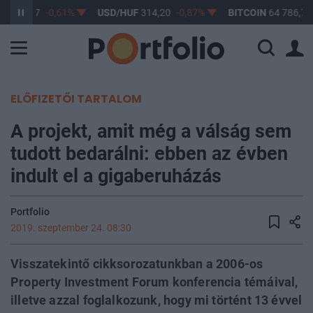
F
363,17
-0,61%
USD/HUF
314,20
-0,87%
BITCOIN
64 786,76
ELŐFIZETŐI TARTALOM
A projekt, amit még a válság sem
tudott bedarálni: ebben az évben
indult el a gigaberuházás
Portfolio
2019. szeptember 24. 08:30
Visszatekintő cikksorozatunkban a 2006-os
Property Investment Forum konferencia témáival,
illetve azzal foglalkozunk, hogy mi történt 13 évvel