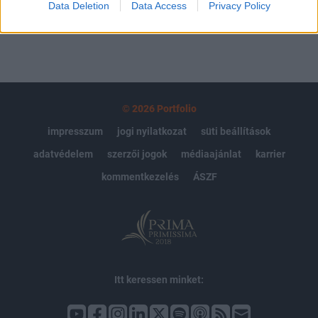
Data Deletion
Data Access
Privacy Policy
© 2026 Portfolio
impresszum
jogi nyilatkozat
süti beállítások
adatvédelem
szerzői jogok
médiaajánlat
karrier
kommentkezelés
ÁSZF
Itt keressen minket: