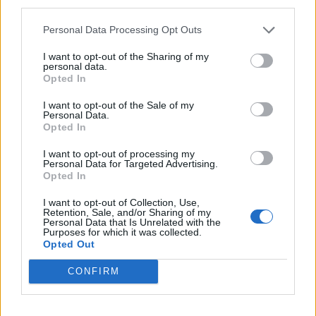
third parties.
meredeken zuhanó hozamok mögött nagy részben a
külföldi tőke "vásárlási kényszere" állt. A konferencia nagy
Personal Data Processing Opt Outs
részén, a külföldi befektetők...
I want to opt-out of the Sharing of my
personal data.
Opted In
KEDVES OLVASÓNK!
I want to opt-out of the Sale of my
A keresett cikk a portfolio.hu hírarchívumához
Personal Data.
Opted In
tartozik, melynek olvasása előfizetéses
regisztrációhoz kötött.
I want to opt-out of processing my
Personal Data for Targeted Advertising.
Az előfizetés a következőket tartalmazza:
Opted In
Portfolio.hu teljes cikkarchívum
I want to opt-out of Collection, Use,
Kötéslisták: BÉT elmúlt 2 év napon belüli
Retention, Sale, and/or Sharing of my
Personal Data that Is Unrelated with the
kötéslistái
Purposes for which it was collected.
Opted Out
Előfizetés
CONFIRM
MÁR ELŐFIZETŐNK VAGY?
BEJELENTKEZÉS