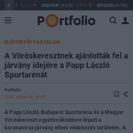
UF
363,17
-0,61%
USD/HUF
314,20
-0,87%
BITCOIN
64 793,50
ELŐFIZETŐI TARTALOM
A Vöröskeresztnek ajánlották fel a
járvány idejére a Papp László
Sportarénát
Portfolio
2020. április 09. 09:48
A Papp László Budapest Sportaréna és a Magyar
Vöröskereszt együttműködésre lépett a
koronavírus járvány elleni védekezés területén. A