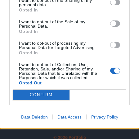
I want to opt-out of the Sharing of my
A keresett cikk a portfolio.hu hírarchívumához
personal data.
tartozik, melynek olvasása előfizetéses
Opted In
regisztrációhoz kötött.
I want to opt-out of the Sale of my
Personal Data.
Az előfizetés a következőket tartalmazza:
Opted In
Portfolio.hu teljes cikkarchívum
Kötéslisták: BÉT elmúlt 2 év napon belüli
I want to opt-out of processing my
Personal Data for Targeted Advertising.
kötéslistái
Opted In
I want to opt-out of Collection, Use,
Előfizetés
Retention, Sale, and/or Sharing of my
Personal Data that Is Unrelated with the
Purposes for which it was collected.
Opted Out
MÁR ELŐFIZETŐNK VAGY?
BEJELENTKEZÉS
CONFIRM
Data Deletion
Data Access
Privacy Policy
© 2026 Portfolio