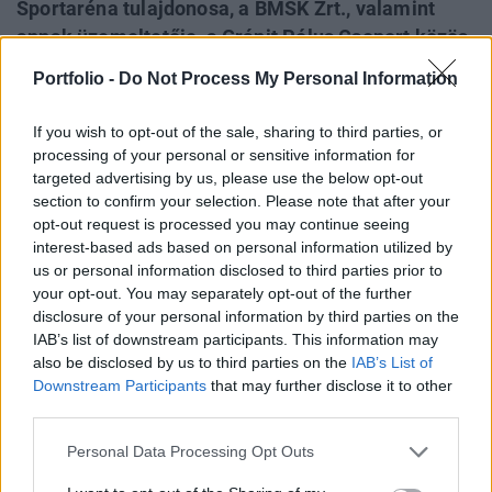
Sportaréna tulajdonosa, a BMSK Zrt., valamint
annak üzemeltetője, a Gránit Pólus Csoport közös
felajánlása alapján, a Magyar Vöröskereszt védő
Portfolio -
Do Not Process My Personal Information
és fertőtlenítő eszközök, illetve a beérkező
adományok raktározására használja a
If you wish to opt-out of the sale, sharing to third parties, or
rendezvényközpont területét.
processing of your personal or sensitive information for
targeted advertising by us, please use the below opt-out
Nagy örömünkre szolgál, hogy a járvány idején raktárként
section to confirm your selection. Please note that after your
opt-out request is processed you may continue seeing
használhatjuk a Papp László Sportaréna tereit. Az elmúlt
interest-based ads based on personal information utilized by
hetekben folyamatosan érkeztek az adományfelajánlások,
us or personal information disclosed to third parties prior to
korábban nem tapasztalt léptékű összefogás segíti a
your opt-out. You may separately opt-out of the further
Magyar Vöröskereszt munkáját, azonban ezzel
disclosure of your personal information by third parties on the
párhuzamosan kihívást jelent az adományok és
IAB’s list of downstream participants. This information may
felszerelések raktározása is. Ebben jelent most
also be disclosed by us to third parties on the
IAB’s List of
megoldást...
Downstream Participants
that may further disclose it to other
third parties.
KEDVES OLVASÓNK!
Personal Data Processing Opt Outs