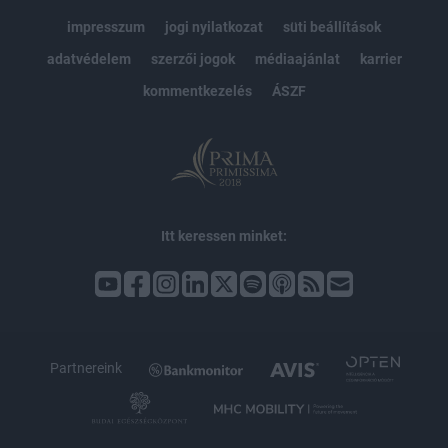
impresszum
jogi nyilatkozat
süti beállítások
adatvédelem
szerzői jogok
médiaajánlat
karrier
kommentkezelés
ÁSZF
Itt keressen minket:
Partnereink