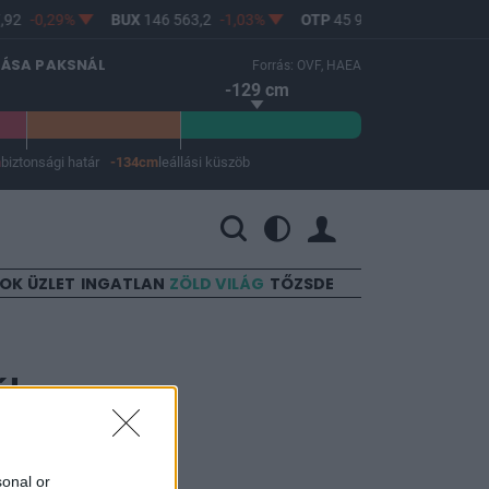
92
-0,29%
BUX
146 563,2
-1,03%
OTP
45 900
-1,82%
MO
LÁSA PAKSNÁL
Forrás: OVF, HAEA
-129 cm
m
biztonsági határ
-134cm
leállási küszöb
 a leállási küszöb -134 cm.
SOK
ÜZLET
INGATLAN
ZÖLD VILÁG
TŐZSDE
ában a
sonal or