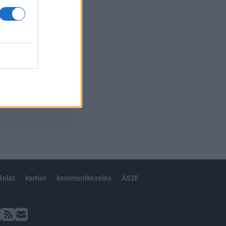
ánlat
karrier
kommentkezelés
ÁSZF