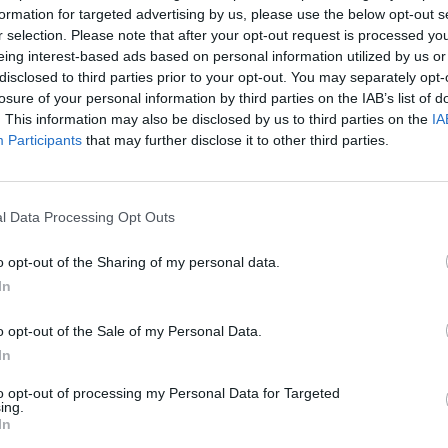
formation for targeted advertising by us, please use the below opt-out s
r selection. Please note that after your opt-out request is processed y
eing interest-based ads based on personal information utilized by us or
disclosed to third parties prior to your opt-out. You may separately opt-
epség keretében adta át nemrég Narendra Modi, Indi
losure of your personal information by third parties on the IAB’s list of
a parlament új épületét Új-Delhiben, az eseményt azon
. This information may also be disclosed by us to third parties on the
IA
összefogással bojkottálták. Miért váltott ki ekkora ell
Participants
that may further disclose it to other third parties.
ó dollárból megvalósult épület átadása? Nézzük, mit ke
jes projektről!
l Data Processing Opt Outs
t a világ legnépesebb országa. Az 1,4 milliárd lakosú India egy 
 az ország irányításának székhelyét. „Az új parlament nem csak e
o opt-out of the Sharing of my personal data.
az önálló India bizonyítéka lesz.” – mondta el Narendra Modi 
In
nzéki pártok azonban bírálták az eseményt...
o opt-out of the Sale of my Personal Data.
In
ASÓNK!
to opt-out of processing my Personal Data for Targeted
ing.
a portfolio.hu hírarchívumához tartozik, melynek olvasása előf
In
ötött.