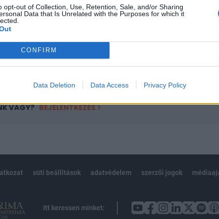
o opt-out of Collection, Use, Retention, Sale, and/or Sharing
övetkezőket tartalmazza:
ersonal Data that Is Unrelated with the Purposes for which it
lected.
 teljes cikkarchívum
Out
 BÉT elmúlt 2 év napon belüli
CONFIRM
Előfizetés
Data Deletion
Data Access
Privacy Policy
NK VAGY?
BEJELENTKEZÉS
latkozat
süti beállítások
adatvédelem
szerzői jogok
médiaaj
Itt keressen minket: